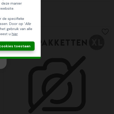
p deze manier
 website.
er de specifieke
ssen. Door op '
Alle
 het gebruik van alle
leest u
hier
.
 cookies toestaan