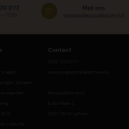
570 077
Mail ons
0 - 17:00
verkoop@kerstpakkettenxl.nl
e
Contact
0512-570077
e vragen
verkoop@kerstpakkettenxl.nl
ezorgen, betalen
oorwaarden
KerstpakkettenXL
aring
Edisonlaan 2
 (EU)
9207 HD Drachten
en collectie