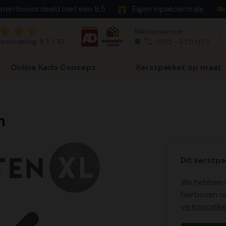
nten beoordeeld met een 8,5
Eigen inpakcentrale
Klantenservice
eoordeling: 8,5 / 10
0512 - 570 077
Online Kado Concept
Kerstpakket op maat
n
Dit kerstpa
We hebben o
hierboven o
verkoop@ker