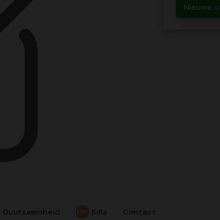
Nieuwe c
Duurzaamheid
KiKa
Contact