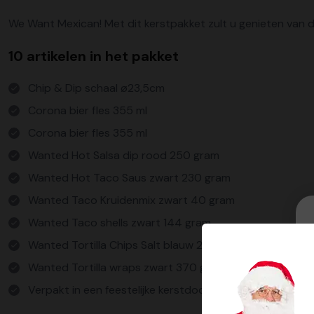
We Want Mexican! Met dit kerstpakket zult u genieten van de l
10 artikelen in het pakket
Chip & Dip schaal ø23,5cm
Corona bier fles 355 ml
Corona bier fles 355 ml
Wanted Hot Salsa dip rood 250 gram
Wanted Hot Taco Saus zwart 230 gram
Wanted Taco Kruidenmix zwart 40 gram
Wanted Taco shells zwart 144 gram
Wanted Tortilla Chips Salt blauw 225 gram
Wanted Tortilla wraps zwart 370 gram
Verpakt in een feestelijke kerstdoos