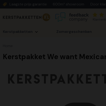
Laagste prijs garantie
600m² showroom
Door kla
Klantenb
Kerstpakketten
Zomergeschenken
Home
Kerstpakket We want Mexica