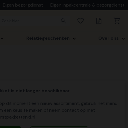
Eigen bezorgdienst
Eigen inpakcentrale & bezorgdienst
Relatiegeschenken
Over ons
kket is niet langer beschikbaar.
p dit moment een nieuw assortiment, gebruik het menu
m een keus te maken of neem contact op met
stpakkettenxl.nl