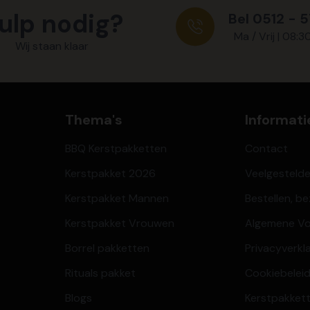
ulp nodig?
Bel 0512 - 
Ma / Vrij | 08:3
Wij staan klaar
Thema's
Informati
BBQ Kerstpakketten
Contact
Kerstpakket 2026
Veelgesteld
Kerstpakket Mannen
Bestellen, b
Kerstpakket Vrouwen
Algemene V
Borrel pakketten
Privacyverkl
Rituals pakket
Cookiebeleid
Blogs
Kerstpakkett