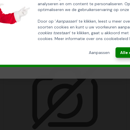
analyseren en om content te personaliseren. O
Email
optimaliseren we de gebruikerservaring op onze
Door op '
Aanpassen
' te klikken, leest u meer ov
soorten cookies en kunt u uw voorkeuren aanpa
INSCHRIJVEN!
cookies toestaan
' te klikken, gaat u akkoord met
cookies. Meer informatie over ons cookiebeleid 
ANNULEREN
Aanpassen
Alle