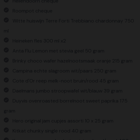
Hellendoorn cheque
Roompot cheque
Witte huiswijn Terre Forti Trebbiano chardonnay 750
ml
Heineken fles 300 ml x2
Anta Flu Lemon met stevia geel 50 gram
Brinky choco wafer hazelnootsmaak oranje 215 gram
Campina echte slagroom wit/paars 250 gram
Cote d'Or reep melk-noot bruin/rood 45 gram
Daelmans jumbo stroopwafel wit/blauw 39 gram
Duyvis ovenroasted borrelnoot sweet paprika 175
gram
Hero original jam cupjes assorti 10 x 25 gram
Kitkat chunky single rood 40 gram