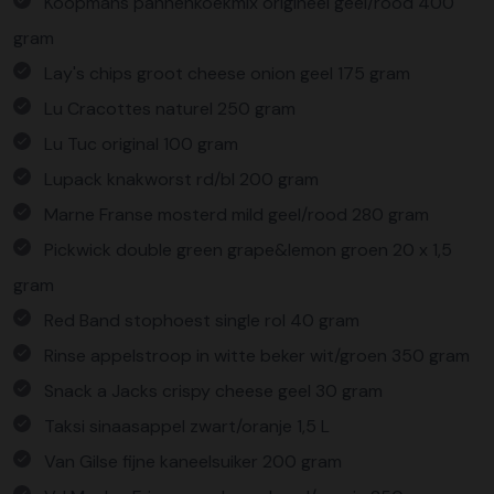
Koopmans pannenkoekmix origineel geel/rood 400
gram
Lay's chips groot cheese onion geel 175 gram
Lu Cracottes naturel 250 gram
Lu Tuc original 100 gram
Lupack knakworst rd/bl 200 gram
Marne Franse mosterd mild geel/rood 280 gram
Pickwick double green grape&lemon groen 20 x 1,5
gram
Red Band stophoest single rol 40 gram
Rinse appelstroop in witte beker wit/groen 350 gram
Snack a Jacks crispy cheese geel 30 gram
Taksi sinaasappel zwart/oranje 1,5 L
Van Gilse fijne kaneelsuiker 200 gram