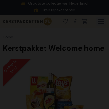
Grootste collectie van Nederland
Eigen inpakcentrale
Home
Kerstpakket Welcome home
Collectie
2017