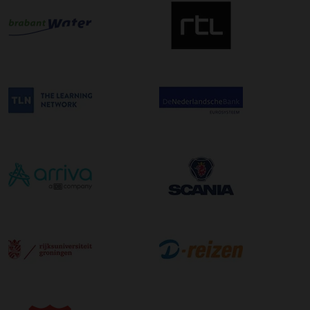
uur in de ochtend wordt bezorgd. Als u hier gebruik van
wilt maken kunt u dit aanvinken bij het plaatsen van uw
bestelling. De kosten hiervoor bedragen €75,00 per
afleveradres ongeacht het aantal pallets.