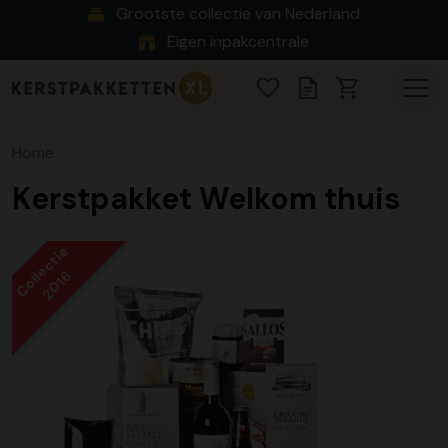
Grootste collectie van Nederland
Eigen inpakcentrale
Home
Kerstpakket Welkom thuis
Collectie
2016