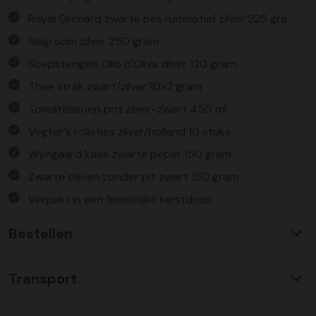
Royal Orchard zwarte bes ruitmotief zilver 225 gra
Slagroom zilver 250 gram
Soepstengels Olio d'Oliva zilver 120 gram
Thee strak zwart/zilver 10x2 gram
Tomatensoep pot zilver-zwart 450 ml
Vegter's rolletjes zilver/holland 10 stuks
Wyngaard kaas zwarte peper 150 gram
Zwarte olijven zonder pit zwart 150 gram
Verpakt in een feestelijke kerstdoos
Bestellen
Waarom KerstpakkettenXL?
Transport
Met ruim 25 jaar ervaring is KerstpakkettenXL een
absolute specialist op het gebied van kerstpakketten. Wij
C02 neutraal
transport
bieden een unieke collectie met items die u nergens