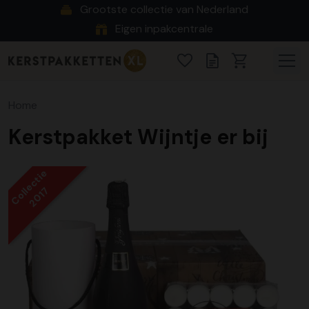
Grootste collectie van Nederland
Eigen inpakcentrale
Home
Kerstpakket Wijntje er bij
Collectie
2017