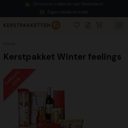
Grootste collectie van Nederland
Eigen inpakcentrale
Home
Kerstpakket Winter feelings
Collectie
2016