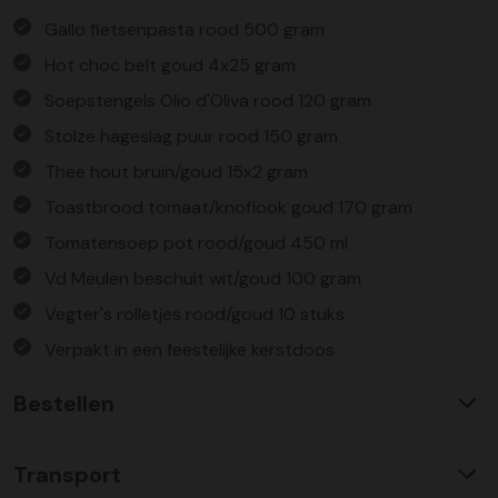
Gallo fietsenpasta rood 500 gram
Hot choc belt goud 4x25 gram
Soepstengels Olio d'Oliva rood 120 gram
Stolze hageslag puur rood 150 gram
Thee hout bruin/goud 15x2 gram
Toastbrood tomaat/knoflook goud 170 gram
Tomatensoep pot rood/goud 450 ml
Vd Meulen beschuit wit/goud 100 gram
Vegter's rolletjes rood/goud 10 stuks
Verpakt in een feestelijke kerstdoos
Bestellen
Waarom KerstpakkettenXL?
Transport
Met ruim 25 jaar ervaring is KerstpakkettenXL een