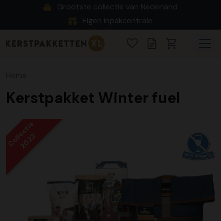
Grootste collectie van Nederland
Eigen inpakcentrale
Home
Kerstpakket Winter fuel
Collectie
2022