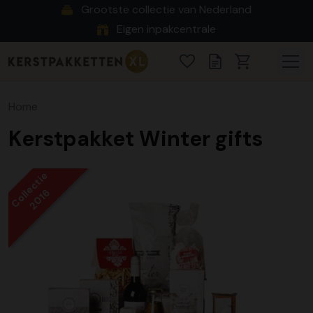
Grootste collectie van Nederland
Eigen inpakcentrale
Home
Kerstpakket Winter gifts
Collectie
2016