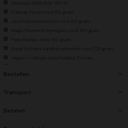
Delizioso Allioli zilver 180 ml
Foliezak Yscup rood 150 gram
Jos Poell cheese bites rood 150 gram
Magic Moments meringues rood 100 gram
Pane Rustico zilver 100 gram
Royal Orchard Aardbei ruitmotief rood 225 gram
Vegter's rolletjes zilver/holland 10 stuks
Verpakt in een feestelijke kerstdoos
Bestellen
Waarom KerstpakkettenXL?
Transport
Met ruim 25 jaar ervaring is KerstpakkettenXL een
absolute specialist op het gebied van kerstpakketten. Wij
C02 neutraal
transport
bieden een unieke collectie met items die u nergens
Betalen
Wij hebben een jarenlange duurzame samenwerking met
anders terug vindt. Daarnaast bieden wij de hoogste prijs
Koopman Transmission voor het vervoer van alle
kwaliteit verhouding, wat zich vertaald in uitstekende
Bestel risicoloos op factuur
kerstpakketten door heel Nederland en ver daar buiten.
prijzen en zeer goed gevulde kerstpakketten. Wij