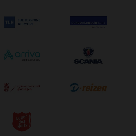
afleveradres ongeacht het aantal pallets.