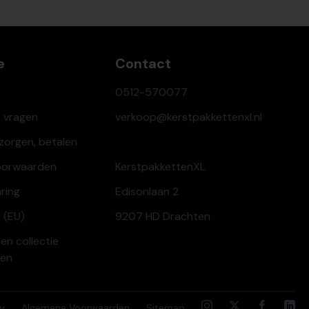
e
Contact
0512-570077
e vragen
verkoop@kerstpakkettenxl.nl
ezorgen, betalen
oorwaarden
KerstpakkettenXL
aring
Edisonlaan 2
 (EU)
9207 HD Drachten
en collectie
ren
cy
Algemene Voorwaarden
Sitemap