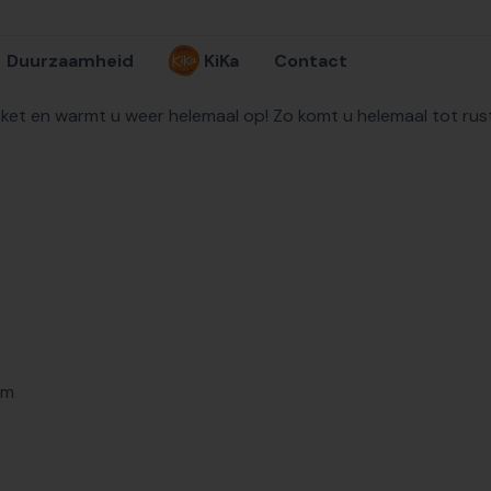
Duurzaamheid
KiKa
Contact
pakket en warmt u weer helemaal op! Zo komt u helemaal tot ru
am