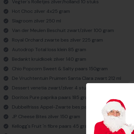
Vegter's Rolletjes zilver/holland 10 stuks
Hot Choc zilver 4x25 gram
Slagroom zilver 250 ml
Van der Meulen Beschuit zwart/zilver 100 gram
Royal Orchard zwarte bes zilver 225 gram
Autodrop Total loss klein 85 gram
Bedankt kruidkoek zilver 140 gram
Chio Popcorn Sweet & Salty paars 150gram
De Vruchtentuin Pruimen Santa Clara zwart 212 ml
Dessert venetia zwart/zilver 4 stuks 55 gram
Doritos Pure paprika paars 185 gram
Dubbelfrisss Appel-Zwarte bes paars 1,5L
JP Cheese Bites zilver 150 gram
Kellogg's Fruit 'n fibre paars 45 gram