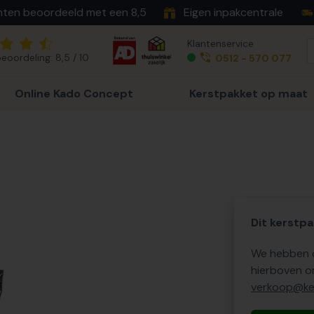
nten beoordeeld met een 8,5
Eigen inpakcentrale
Klantenservice
eoordeling: 8,5 / 10
0512 - 570 077
Online Kado Concept
Kerstpakket op maat
Dit kerstpa
We hebben o
hierboven o
verkoop@ker