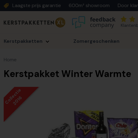
Laagste prijs garantie
600m² showroom
Door kla
Klantenb
Kerstpakketten
Zomergeschenken
Home
Kerstpakket Winter Warmte
Collectie
2016