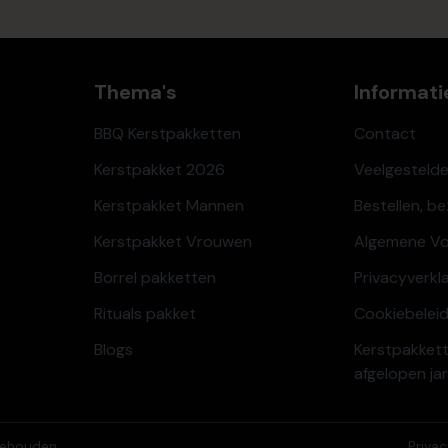
Thema's
Informati
BBQ Kerstpakketten
Contact
Kerstpakket 2026
Veelgesteld
Kerstpakket Mannen
Bestellen, b
Kerstpakket Vrouwen
Algemene V
Borrel pakketten
Privacyverkl
Rituals pakket
Cookiebeleid
Blogs
Kerstpakkett
afgelopen ja
behouden.
Priva