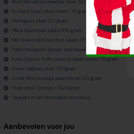
Kerst BorrelCervelaatjes zilver 5x20 gram
Krokant toast zilver/zwart 75 gram
Meringues zilver 120 gram
Milka Alpenmelk paars 100 gram
Mini Swissroll Forestfruit paars 175 gram
Pâté D'Ardenne doosje zilver/paars 130 gram
Roka Cheese Puffs Onion & Garlic paars 75 gram
Snow mallows zilver 175 gram
Struik Mini hotdogs paars/bruin 210 gram
Thee zilver "Lichtjes" 10x2 gram
Verpakt in een feestelijke kerstdoos
Aanbevolen voor jou