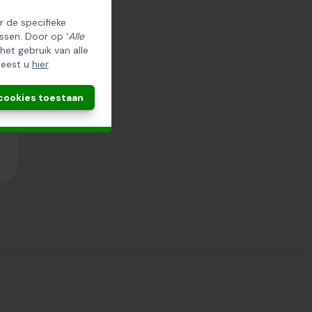
er de specifieke
ssen. Door op '
Alle
 het gebruik van alle
leest u
hier
.
 cookies toestaan