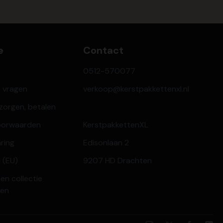
e
Contact
0512-570077
e vragen
verkoop@kerstpakkettenxl.nl
ezorgen, betalen
oorwaarden
KerstpakkettenXL
aring
Edisonlaan 2
 (EU)
9207 HD Drachten
en collectie
ren