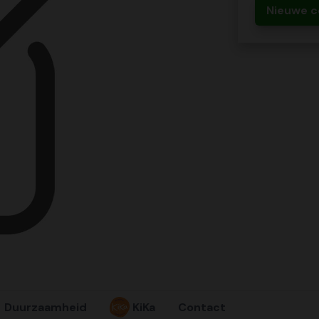
Nieuwe c
Duurzaamheid
KiKa
Contact