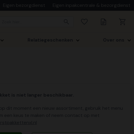
Eigen bezorgdienst
Eigen inpakcentrale & bezorgdienst
Relatiegeschenken
Over ons
kket is niet langer beschikbaar.
p dit moment een nieuw assortiment, gebruik het menu
m een keus te maken of neem contact op met
stpakkettenxl.nl