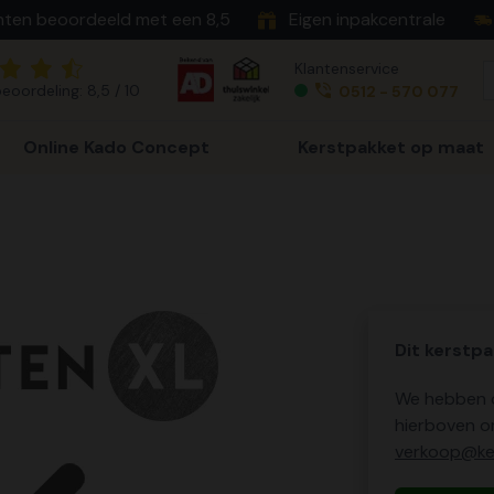
nten beoordeeld met een 8,5
Eigen inpakcentrale
Klantenservice
eoordeling: 8,5 / 10
0512 - 570 077
Online Kado Concept
Kerstpakket op maat
Dit kerstpa
We hebben o
hierboven o
verkoop@ker