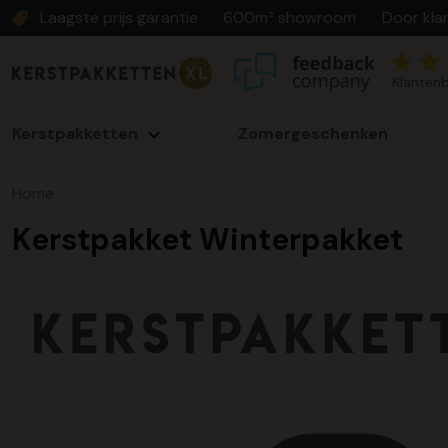
Laagste prijs garantie
600m² showroom
Door kla
Klantenb
Kerstpakketten
Zomergeschenken
Home
Kerstpakket Winterpakket