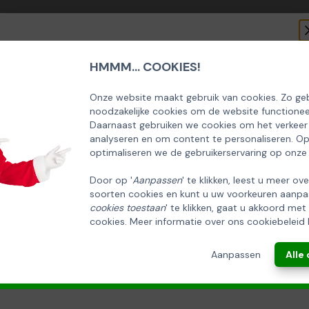
HMMM... COOKIES!
SCHRIJF U IN OP ONZE NIEUWSBRIEF
EN ONTVANG 5% KORTING OP DE
Onze website maakt gebruik van cookies. Zo geb
noodzakelijke cookies om de website functionee
HUISCOLLECTIE KERSTPAKKETTEN
Daarnaast gebruiken we cookies om het verkeer
analyseren en om content te personaliseren. O
Email
optimaliseren we de gebruikerservaring op onze
Door op '
Aanpassen
' te klikken, leest u meer ov
soorten cookies en kunt u uw voorkeuren aanpa
INSCHRIJVEN!
cookies toestaan
' te klikken, gaat u akkoord met
cookies. Meer informatie over ons cookiebeleid 
ANNULEREN
Aanpassen
Alle