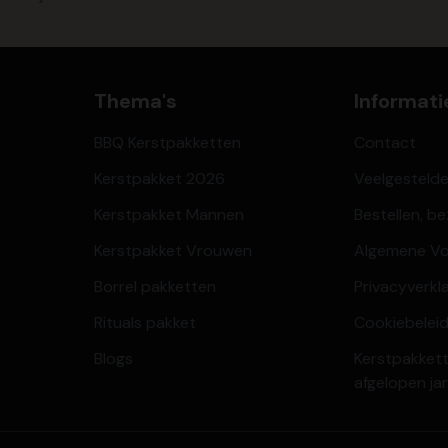
Thema's
Informati
BBQ Kerstpakketten
Contact
Kerstpakket 2026
Veelgesteld
Kerstpakket Mannen
Bestellen, b
Kerstpakket Vrouwen
Algemene V
Borrel pakketten
Privacyverkl
Rituals pakket
Cookiebeleid
Blogs
Kerstpakkett
afgelopen ja