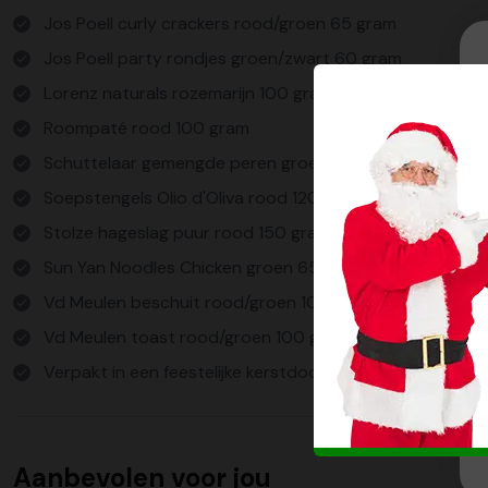
Jos Poell curly crackers rood/groen 65 gram
Jos Poell party rondjes groen/zwart 60 gram
Lorenz naturals rozemarijn 100 gram
Roompaté rood 100 gram
Schuttelaar gemengde peren groen 175 gram
Soepstengels Olio d'Oliva rood 120 gram
Stolze hageslag puur rood 150 gram
Sun Yan Noodles Chicken groen 65 gram Cups *2
Vd Meulen beschuit rood/groen 100 gram
Vd Meulen toast rood/groen 100 gram
Verpakt in een feestelijke kerstdoos
Aanbevolen voor jou