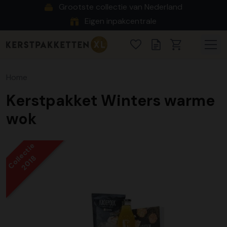
Grootste collectie van Nederland
Eigen inpakcentrale
Home
Kerstpakket Winters warme
wok
Collectie
2018