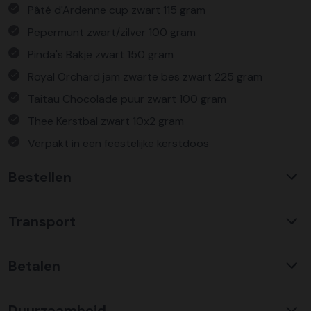
Pâté d'Ardenne cup zwart 115 gram
Pepermunt zwart/zilver 100 gram
Pinda's Bakje zwart 150 gram
Royal Orchard jam zwarte bes zwart 225 gram
Taitau Chocolade puur zwart 100 gram
Thee Kerstbal zwart 10x2 gram
Verpakt in een feestelijke kerstdoos
Bestellen
Waarom KerstpakkettenXL?
Transport
Met ruim 25 jaar ervaring is KerstpakkettenXL een
absolute specialist op het gebied van kerstpakketten. Wij
C02 neutraal
transport
bieden een unieke collectie met items die u nergens
Betalen
Wij hebben een jarenlange duurzame samenwerking met
anders terug vindt. Daarnaast bieden wij de hoogste prijs
Koopman Transmission voor het vervoer van alle
kwaliteit verhouding, wat zich vertaald in uitstekende
Bestel risicoloos op factuur
kerstpakketten door heel Nederland en ver daar buiten.
prijzen en zeer goed gevulde kerstpakketten. Wij
Duurzaamheid