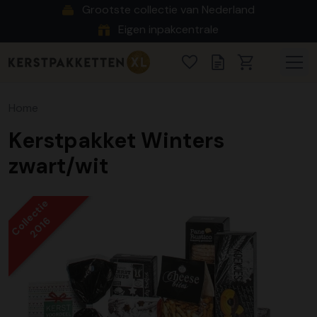
Grootste collectie van Nederland
Eigen inpakcentrale
Home
Kerstpakket Winters
zwart/wit
Collectie
2016