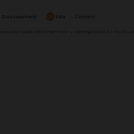
Duurzaamheid
KiKa
Contact
st een voorraadje lekkernijen voor u samengesteld. En mocht u