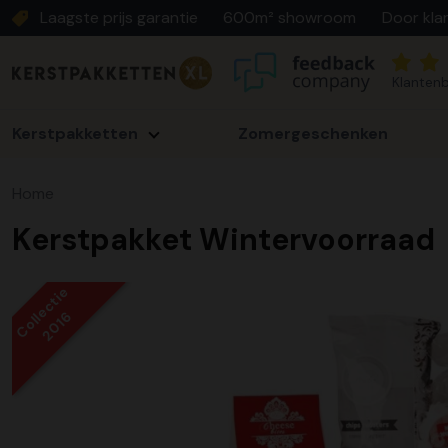
Laagste prijs garantie
600m² showroom
Door kla
Klantenb
Kerstpakketten
Zomergeschenken
Home
Kerstpakket Wintervoorraad
Collectie
2016