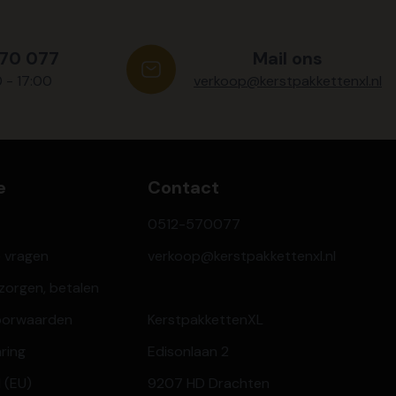
570 077
Mail ons
0 - 17:00
verkoop@kerstpakkettenxl.nl
e
Contact
0512-570077
e vragen
verkoop@kerstpakkettenxl.nl
ezorgen, betalen
oorwaarden
KerstpakkettenXL
aring
Edisonlaan 2
 (EU)
9207 HD Drachten