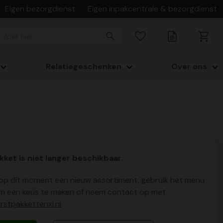
Eigen bezorgdienst
Eigen inpakcentrale & bezorgdienst
Relatiegeschenken
Over ons
kket is niet langer beschikbaar.
p dit moment een nieuw assortiment, gebruik het menu
m een keus te maken of neem contact op met
stpakkettenxl.nl