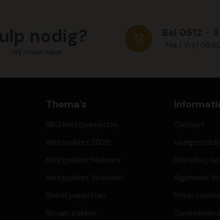
ulp nodig?
Bel 0512 - 
Ma / Vrij | 08:3
Wij staan klaar
Thema's
Informati
BBQ Kerstpakketten
Contact
Kerstpakket 2026
Veelgesteld
Kerstpakket Mannen
Bestellen, b
Kerstpakket Vrouwen
Algemene V
Borrel pakketten
Privacyverkl
Rituals pakket
Cookiebeleid