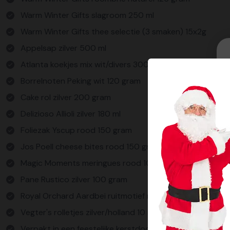
Warm Winter Gifts slagroom 250 ml
Warm Winter Gifts thee selectie (3 smaken) 15x2g
Appelsap zilver 500 ml
Atlanta koekjes mix wit/divers 300 gram
Borrelnoten Peking wit 120 gram
Cake rol zilver 200 gram
Delizioso Allioli zilver 180 ml
Foliezak Yscup rood 150 gram
Jos Poell cheese bites rood 150 gram
Magic Moments meringues rood 100 gram
Pane Rustico zilver 100 gram
Royal Orchard Aardbei ruitmotief rood 225 gram
Vegter's rolletjes zilver/holland 10 stuks
Verpakt in een feestelijke kerstdoos