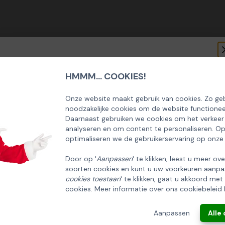
HMMM... COOKIES!
SCHRIJF U IN OP ONZE NIEUWSBRIEF
EN ONTVANG 5% KORTING OP DE
Onze website maakt gebruik van cookies. Zo geb
noodzakelijke cookies om de website functionee
HUISCOLLECTIE KERSTPAKKETTEN
Daarnaast gebruiken we cookies om het verkeer
analyseren en om content te personaliseren. O
Email
optimaliseren we de gebruikerservaring op onze
Door op '
Aanpassen
' te klikken, leest u meer ov
soorten cookies en kunt u uw voorkeuren aanpa
INSCHRIJVEN!
cookies toestaan
' te klikken, gaat u akkoord met
cookies. Meer informatie over ons cookiebeleid 
ANNULEREN
Aanpassen
Alle