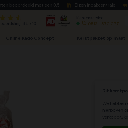
nten beoordeeld met een 8,5
Eigen inpakcentrale
Klantenservice
eoordeling: 8,5 / 10
0512 - 570 077
Online Kado Concept
Kerstpakket op maat
Dit kerstpa
We hebben o
hierboven o
verkoop@ker