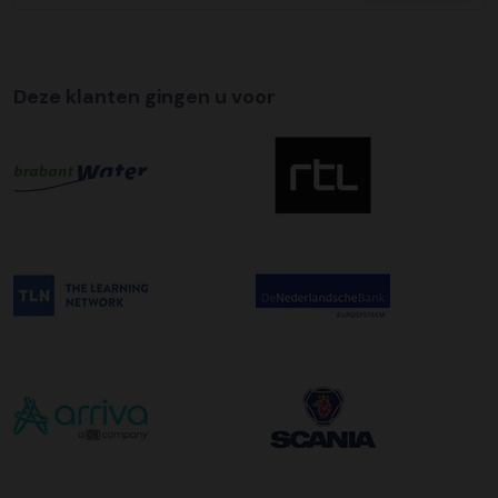
Tijdslevering
Wij bieden op alle pallet bezorgingen de mogelijkheid aan
om hier een tijdszending van te maken. Dit betekent dat
Deze klanten gingen u voor
uw zending gegarandeerd op de afleverdatum voor 12:00
uur in de ochtend wordt bezorgd. Als u hier gebruik van
wilt maken kunt u dit aanvinken bij het plaatsen van uw
bestelling. De kosten hiervoor bedragen €75,00 per
afleveradres ongeacht het aantal pallets.