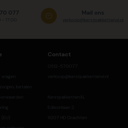
570 077
Mail ons
0 - 17:00
verkoop@kerstpakkettenxl.nl
e
Contact
0512-570077
e vragen
verkoop@kerstpakkettenxl.nl
ezorgen, betalen
oorwaarden
KerstpakkettenXL
aring
Edisonlaan 2
 (EU)
9207 HD Drachten
en collectie