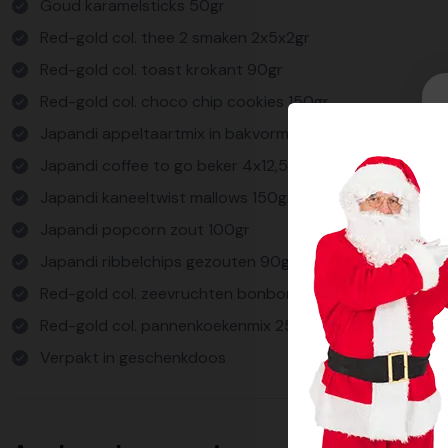
Goud karamelsticks 50gr
Red-gold col. thee 2 smaken 2x5x2gr
Red-gold col. toast krokant 90gr
Red-gold col. choco chip cookies 150gr
Japandi appeltaartmix in bakvorm 300gr
Japandi coffee to go beker 4x12,5gr
Japandi kaneeltwist mallows 150gr
Japandi popcorn zout 100gr
Japandi ribbelchips gezouten 90gr
Red-gold col. zeevruchten bonbons 65gr
Red-gold col. pannenkoekenmix 250gr
Verpakt in geschenkdoos