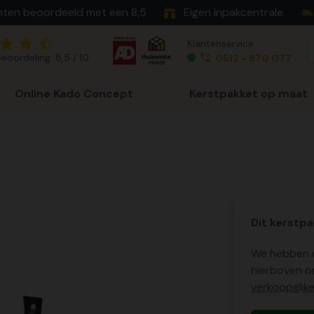
nten beoordeeld met een 8,5
Eigen inpakcentrale
Klantenservice
eoordeling: 8,5 / 10
0512 - 570 077
Online Kado Concept
Kerstpakket op maat
Dit kerstpa
We hebben o
hierboven o
verkoop@ker