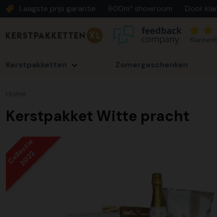
Laagste prijs garantie
600m² showroom
Door kla
Klantenb
Kerstpakketten
Zomergeschenken
Home
Kerstpakket Witte pracht
Collectie
2022