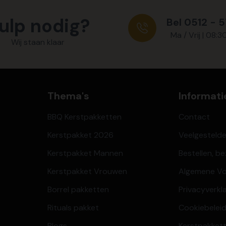
ulp nodig?
Bel 0512 - 
Ma / Vrij | 08:3
Wij staan klaar
Thema's
Informati
BBQ Kerstpakketten
Contact
Kerstpakket 2026
Veelgesteld
Kerstpakket Mannen
Bestellen, b
Kerstpakket Vrouwen
Algemene V
Borrel pakketten
Privacyverkl
Rituals pakket
Cookiebeleid
Blogs
Kerstpakkett