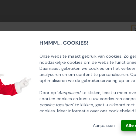
HMMM... COOKIES!
SCHRIJF U IN OP ONZE NIEUWSBRIEF
EN ONTVANG 5% KORTING OP DE
Onze website maakt gebruik van cookies. Zo geb
noodzakelijke cookies om de website functionee
HUISCOLLECTIE KERSTPAKKETTEN
Daarnaast gebruiken we cookies om het verkeer
analyseren en om content te personaliseren. O
Email
optimaliseren we de gebruikerservaring op onze
Door op '
Aanpassen
' te klikken, leest u meer ov
soorten cookies en kunt u uw voorkeuren aanpa
INSCHRIJVEN!
cookies toestaan
' te klikken, gaat u akkoord met
cookies. Meer informatie over ons cookiebeleid 
ANNULEREN
Aanpassen
Alle