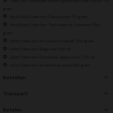
Feels Like Christmas Pinda's gezouten zwart/bruin 150
gram
Red/Gold Collection Cappuccino 50 gram
Red/Gold Collection Thee selectie 2 smaken 10x2
gram
Gold Collection Broodmix in bakblik 350 gram
Gold Collection Slagroom 250 ml
Gold Collection Fruitwater appel munt 750 ml
Gold Collection Bruschetta spread90 gram
Gold Collection Knakworsten blik 184 gram
Bestellen
Verpakt in een feestelijke kerstdoos
Waarom KerstpakkettenXL?
Transport
Met ruim 25 jaar ervaring is KerstpakkettenXL een
absolute specialist op het gebied van kerstpakketten. Wij
C02 neutraal
transport
bieden een unieke collectie met items die u nergens
Betalen
Wij hebben een jarenlange duurzame samenwerking met
anders terug vindt. Daarnaast bieden wij de hoogste prijs