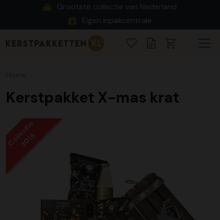
Grootste collectie van Nederland
Eigen inpakcentrale
Home
Kerstpakket X-mas krat
Collectie
2018