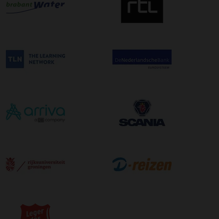
wilt maken kunt u dit aanvinken bij het plaatsen van uw
bestelling. De kosten hiervoor bedragen €75,00 per
afleveradres ongeacht het aantal pallets.