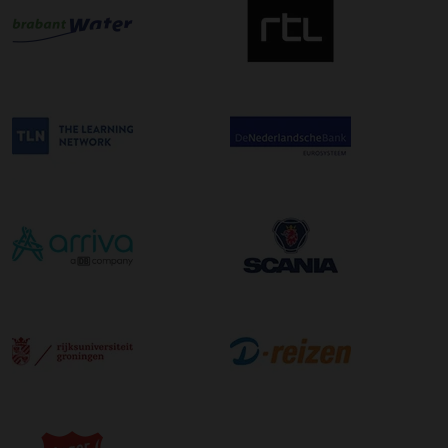
uur in de ochtend wordt bezorgd. Als u hier gebruik van
wilt maken kunt u dit aanvinken bij het plaatsen van uw
bestelling. De kosten hiervoor bedragen €75,00 per
afleveradres ongeacht het aantal pallets.