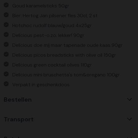
Goud karamelsticks 50gr
Bier: Hertog Jan pilsener fles 30cl, 2 st
Hotchoc rudolf blauw/goud 4x25gr
Delicious pest-o.zo. lekker! 90gr
Delicious doe mij maar tapenade oude kaas 90gr
Delicious picos breadsticks with olive oil 150gr
Delicious green cocktail olives 110gr
Delicious mini bruschetta's tom&oregano 100gr
Verpakt in geschenkdoos
Bestellen
Waarom KerstpakkettenXL?
Transport
Met ruim 25 jaar ervaring is KerstpakkettenXL een
absolute specialist op het gebied van kerstpakketten. Wij
C02 neutraal
transport
bieden een unieke collectie met items die u nergens