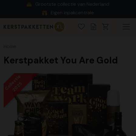
Grootste collectie van Nederland
Eigen inpakcentrale
Home
Kerstpakket You Are Gold
Collectie
2025