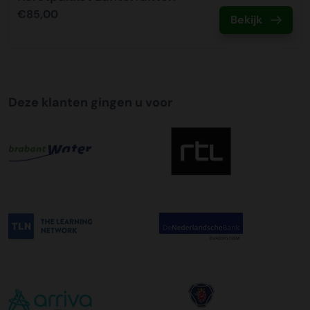
€85,00
Bekijk
Tijdslevering
Wij bieden op alle pallet bezorgingen de mogelijkheid aan
om hier een tijdszending van te maken. Dit betekent dat
uw zending gegarandeerd op de afleverdatum voor 12:00
uur in de ochtend wordt bezorgd. Als u hier gebruik van
Deze klanten gingen u voor
wilt maken kunt u dit aanvinken bij het plaatsen van uw
bestelling. De kosten hiervoor bedragen €75,00 per
afleveradres ongeacht het aantal pallets.