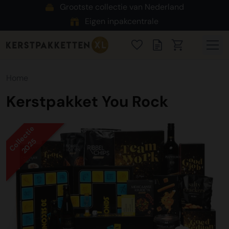
Grootste collectie van Nederland
Eigen inpakcentrale
Home
Kerstpakket You Rock
Collectie
2025