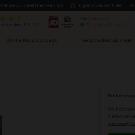
nten beoordeeld met een 8,5
Eigen inpakcentrale
Klantenservice
eoordeling: 8,5 / 10
0512 - 570 077
Online Kado Concept
Kerstpakket op maat
Dit kerstpa
We hebben o
hierboven o
verkoop@ker