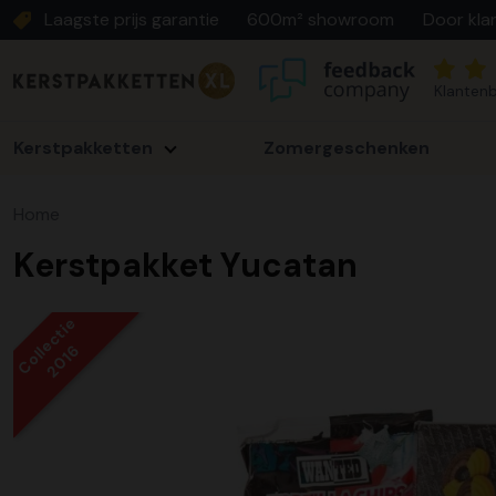
Laagste prijs garantie
600m² showroom
Door kla
Klantenb
Kerstpakketten
Zomergeschenken
Home
Kerstpakket Yucatan
Collectie
2016