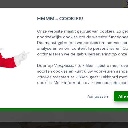
HMMM... COOKIES!
SCHRIJF U IN OP ONZE NIEUWSBRIEF
EN ONTVANG 5% KORTING OP DE
Onze website maakt gebruik van cookies. Zo geb
noodzakelijke cookies om de website functionee
HUISCOLLECTIE KERSTPAKKETTEN
Daarnaast gebruiken we cookies om het verkeer
analyseren en om content te personaliseren. O
Email
optimaliseren we de gebruikerservaring op onze
Door op '
Aanpassen
' te klikken, leest u meer ov
soorten cookies en kunt u uw voorkeuren aanpa
INSCHRIJVEN!
cookies toestaan
' te klikken, gaat u akkoord met
cookies. Meer informatie over ons cookiebeleid 
ANNULEREN
Aanpassen
Alle