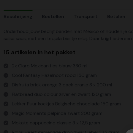
Beschrijving
Bestellen
Transport
Betalen
Onderhoud jouw bedrijf banden met Mexico of houden je coll
salsa saus, met een tequila biertje erbij. Daar krijgt iedere
15 artikelen in het pakket
2x Claro Mexican fles blauw 330 ml
Cool Fantasy Hazelnoot rood 150 gram
Disfruta brick orange 3 pack oranje 3 x 200 ml
Flatbread duo colour zilver en zwart 120 gram
Lekker Puur koekjes Belgische chocolade 150 gram
Magic Moments pelpinda zwart 200 gram
Mokate cappuccino classic 8 x 12,5 gram
Royal Heart gemengde drop zwart label 325 gram