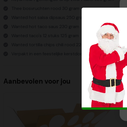
Thee bosvruchten rood 30 gram
Wanted hot salsa dipsaus 250 gram
Wanted hot taco saus 230 gram
Wanted taco's 12 stuks 125 gram
Wanted tortilla chips chili rood 225 gram
Verpakt in een feestelijke kerstdoos
Aanbevolen voor jou