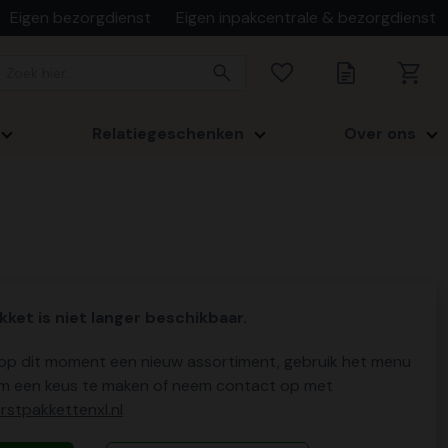
Eigen bezorgdienst
Eigen inpakcentrale & bezorgdienst
Relatiegeschenken
Over ons
kket is niet langer beschikbaar.
p dit moment een nieuw assortiment, gebruik het menu
m een keus te maken of neem contact op met
stpakkettenxl.nl