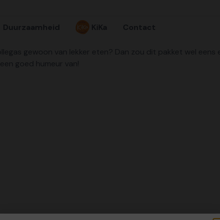
Duurzaamheid
KiKa
Contact
egas gewoon van lekker eten? Dan zou dit pakket wel eens een
en een goed humeur van!