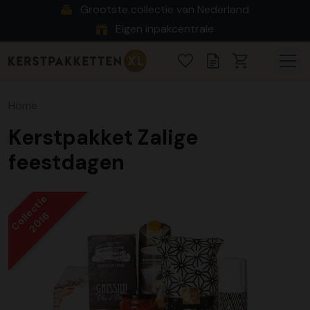
Grootste collectie van Nederland
Eigen inpakcentrale
Home
Kerstpakket Zalige
feestdagen
Collectie
2016