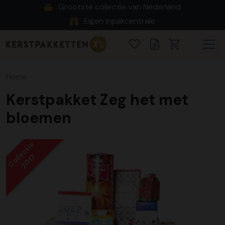
Grootste collectie van Nederland
Eigen inpakcentrale
Home
Kerstpakket Zeg het met
bloemen
Collectie
2017