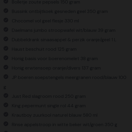
Bolletje zoute pepsels 150 gram
Bussink ontbijtkoek gesneden geel 350 gram
Chocomel vol geel flesje 330 ml
Daelmans jumbo stroopwafel wit/blauw 39 gram
Dubbeldrank sinaasappel & perzik oranje/geel 1 L
Haust beschuit rood 125 gram
Honig basis voor boerenomelet 38 gram
Honig erwtensoep oranje/divers 137 gram
JP boeren soepstengels meergranen rood/blauw 100
g
Just Red slagroom rood 250 gram
King pepermunt single rol 44 gram
Krautboy zuurkool naturel blauw 580 ml
Rinse appelstroop in witte beker wit/groen 350 g