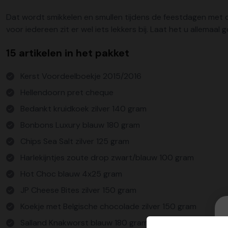
Dat wordt smikkelen en smullen tijdens de feestdagen met d
voor iedereen zit er wel iets lekkers bij. Laat het u allema
15 artikelen in het pakket
Kerst Voordeelboekje 2015/2016
Hellendoorn pret cheque
Bedankt kruidkoek zilver 140 gram
Bonbons Luxury blauw 180 gram
Chips Sea Salt zilver 125 gram
Harlekijntjes zoute drop zwart/blauw 100 gram
Hot Choc blauw 4x25 gram
JP Cheese Bites zilver 150 gram
Koekje met Belgische chocolade zilver 150 gram
Salland Knakworst blauw 180 gram