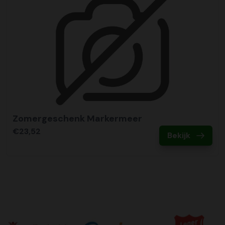
Zomergeschenk Markermeer
€23,52
Bekijk