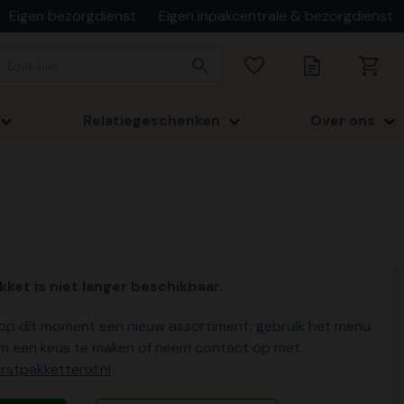
Eigen bezorgdienst
Eigen inpakcentrale & bezorgdienst
Relatiegeschenken
Over ons
kket is niet langer beschikbaar.
p dit moment een nieuw assortiment, gebruik het menu
m een keus te maken of neem contact op met
stpakkettenxl.nl