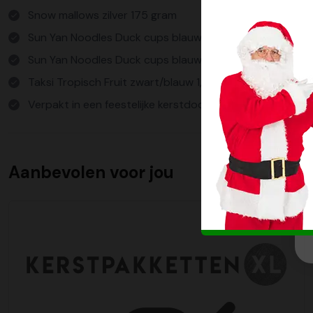
Snow mallows zilver 175 gram
Sun Yan Noodles Duck cups blauw 65 gram
Sun Yan Noodles Duck cups blauw 65 gram
Taksi Tropisch Fruit zwart/blauw 1,5L
Verpakt in een feestelijke kerstdoos
Aanbevolen voor jou