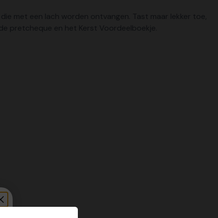
n die met een lach worden ontvangen. Tast maar lekker toe,
et de pretcheque en het Kerst Voordeelboekje.