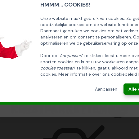
HMMM... COOKIES!
SCHRIJF U IN OP ONZE NIEUWSBRIEF
EN ONTVANG 5% KORTING OP DE
Onze website maakt gebruik van cookies. Zo geb
noodzakelijke cookies om de website functionee
HUISCOLLECTIE KERSTPAKKETTEN
Daarnaast gebruiken we cookies om het verkeer
analyseren en om content te personaliseren. O
Email
optimaliseren we de gebruikerservaring op onze
Door op '
Aanpassen
' te klikken, leest u meer ov
soorten cookies en kunt u uw voorkeuren aanpa
INSCHRIJVEN!
cookies toestaan
' te klikken, gaat u akkoord met
cookies. Meer informatie over ons cookiebeleid 
ANNULEREN
Aanpassen
Alle