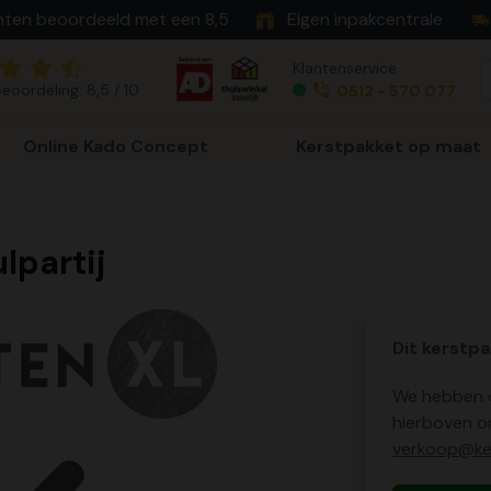
nten beoordeeld met een 8,5
Eigen inpakcentrale
Klantenservice
eoordeling: 8,5 / 10
0512 - 570 077
Online Kado Concept
Kerstpakket op maat
lpartij
Dit kerstpa
We hebben o
hierboven o
verkoop@ker