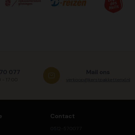
570 077
Mail ons
0 - 17:00
verkoop@kerstpakkettenxl.nl
e
Contact
0512-570077