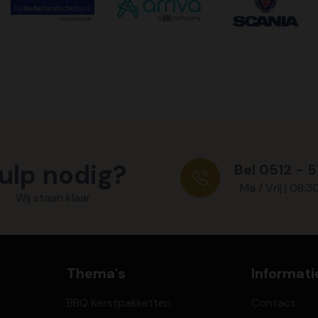
ulp nodig?
Bel 0512 - 
Ma / Vrij | 08:3
Wij staan klaar
Thema's
Informati
BBQ Kerstpakketten
Contact