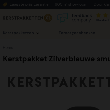
Laagste prijs garantie
600m² showroom
Door kla
Klantenb
Kerstpakketten
Zomergeschenken
Home
Kerstpakket Zilverblauwe smu