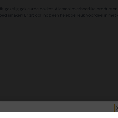
it gezellig gekleurde pakket. Allemaal overheerlijke producte
al goed smaken! Er zit ook nog een heleboel leuk voordeel in m