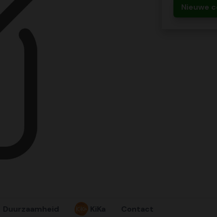
Nieuwe c
Duurzaamheid
KiKa
Contact