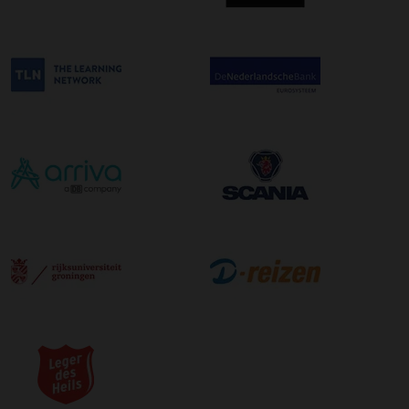
afleveradres ongeacht het aantal pallets.