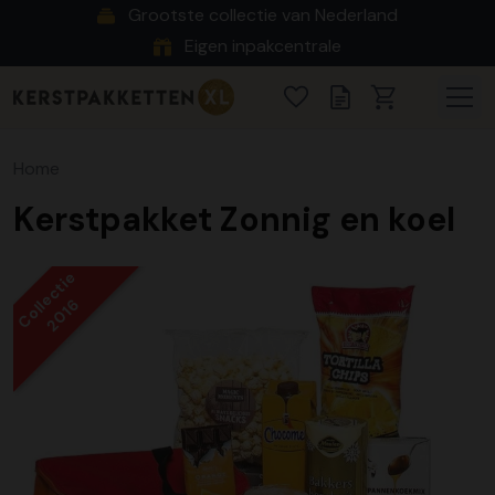
Grootste collectie van Nederland
Eigen inpakcentrale
Home
Kerstpakket Zonnig en koel
Collectie
2016