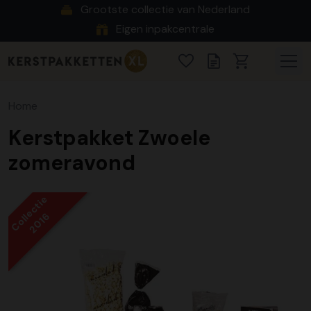
Grootste collectie van Nederland
Eigen inpakcentrale
Home
Kerstpakket Zwoele
zomeravond
Collectie
2016