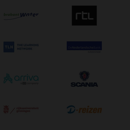
wilt maken kunt u dit aanvinken bij het plaatsen van uw
bestelling. De kosten hiervoor bedragen €75,00 per
afleveradres ongeacht het aantal pallets.