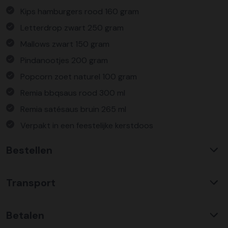
Kips hamburgers rood 160 gram
Letterdrop zwart 250 gram
Mallows zwart 150 gram
Pindanootjes 200 gram
Popcorn zoet naturel 100 gram
Remia bbqsaus rood 300 ml
Remia satésaus bruin 265 ml
Verpakt in een feestelijke kerstdoos
Bestellen
Waarom KerstpakkettenXL?
Transport
Met ruim 25 jaar ervaring is KerstpakkettenXL een
absolute specialist op het gebied van kerstpakketten. Wij
C02 neutraal
transport
bieden een unieke collectie met items die u nergens
Betalen
Wij hebben een jarenlange duurzame samenwerking met
anders terug vindt. Daarnaast bieden wij de hoogste prijs