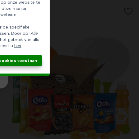
 op onze website te
p deze manier
 website.
er de specifieke
ssen. Door op '
Alle
 het gebruik van alle
leest u
hier
.
 cookies toestaan