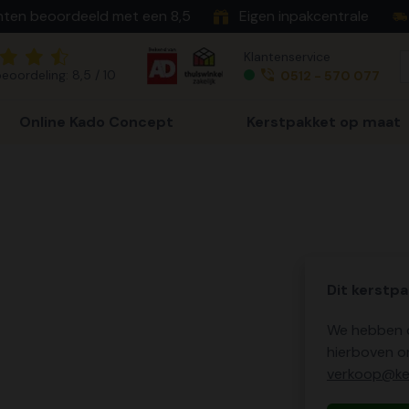
nten beoordeeld met een 8,5
Eigen inpakcentrale
Klantenservice
eoordeling: 8,5 / 10
0512 - 570 077
Online Kado Concept
Kerstpakket op maat
Dit kerstpa
We hebben o
hierboven o
verkoop@ker