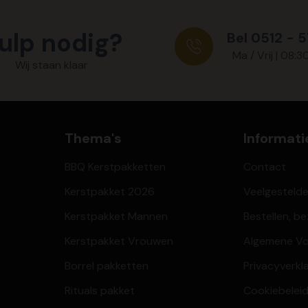
ulp nodig?
Bel 0512 - 
Ma / Vrij | 08:3
Wij staan klaar
Thema's
Informati
BBQ Kerstpakketten
Contact
Kerstpakket 2026
Veelgesteld
Kerstpakket Mannen
Bestellen, b
Kerstpakket Vrouwen
Algemene V
Borrel pakketten
Privacyverkl
Rituals pakket
Cookiebeleid