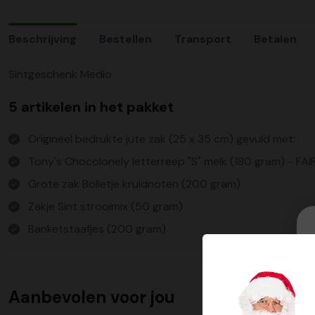
Beschrijving
Bestellen
Transport
Betalen
Sintgeschenk Medio
5 artikelen in het pakket
Origineel bedrukte jute zak (25 x 35 cm) gevuld met:
Tony's Chocolonely letterreep "S" melk (180 gram) - F
Grote zak Bolletje kruidnoten (200 gram)
Zakje Sint strooimix (50 gram)
Banketstaafjes (200 gram)
Aanbevolen voor jou