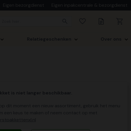
Eigen bezorgdienst
Eigen inpakcentrale & bezorgdienst
Relatiegeschenken
Over ons
kket is niet langer beschikbaar.
p dit moment een nieuw assortiment, gebruik het menu
m een keus te maken of neem contact op met
stpakkettenxl.nl