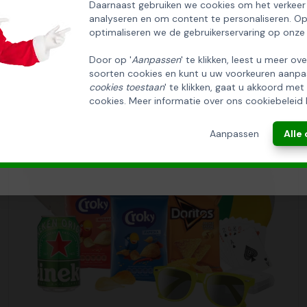
Daarnaast gebruiken we cookies om het verkeer
analyseren en om content te personaliseren. O
Email
optimaliseren we de gebruikerservaring op onze
Door op '
Aanpassen
' te klikken, leest u meer ov
soorten cookies en kunt u uw voorkeuren aanpa
INSCHRIJVEN!
cookies toestaan
' te klikken, gaat u akkoord met
cookies. Meer informatie over ons cookiebeleid 
ANNULEREN
Aanpassen
Alle