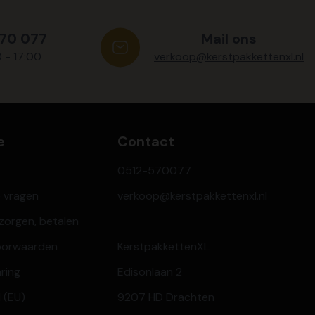
570 077
Mail ons
0 - 17:00
verkoop@kerstpakkettenxl.nl
e
Contact
0512-570077
e vragen
verkoop@kerstpakkettenxl.nl
ezorgen, betalen
oorwaarden
KerstpakkettenXL
aring
Edisonlaan 2
 (EU)
9207 HD Drachten