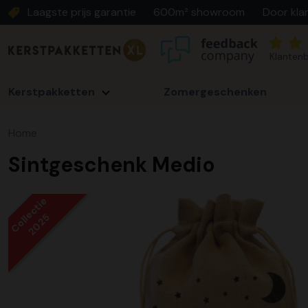
Laagste prijs garantie
600m² showroom
Door kla
Klantenb
Kerstpakketten
Zomergeschenken
Home
Sintgeschenk Medio
Collectie
2025