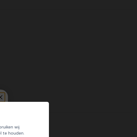
ruiken wij
l te houden.