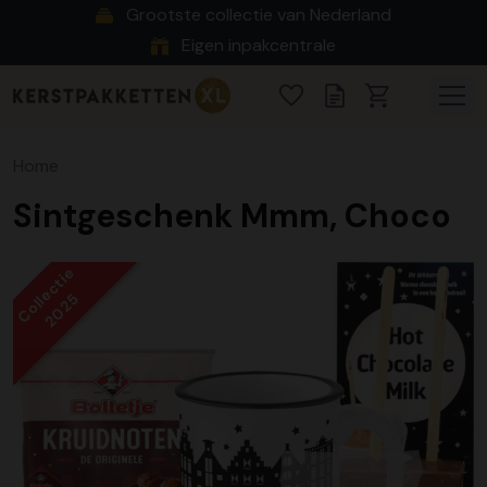
Grootste collectie van Nederland
Eigen inpakcentrale
Home
Sintgeschenk Mmm, Choco
Collectie
2025