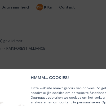
Duurzaamheid
KiKa
Contact
m) gevuld met:
am) - RAINFOREST ALLIANCE
HMMM... COOKIES!
Onze website maakt gebruik van cookies. Zo geb
noodzakelijke cookies om de website functionee
Daarnaast gebruiken we cookies om het verkeer
analyseren en om content te personaliseren. O