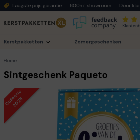
Laagste prijs garantie
600m² showroom
Door kla
Klantenb
Kerstpakketten
Zomergeschenken
Home
Sintgeschenk Paqueto
Collectie
2025