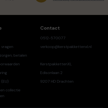
e
Contact
0512-570077
e vragen
verkoop@kerstpakkettenxl.nl
ezorgen, betalen
oorwaarden
KerstpakkettenXL
aring
Edisonlaan 2
 (EU)
9207 HD Drachten
en collectie
ren