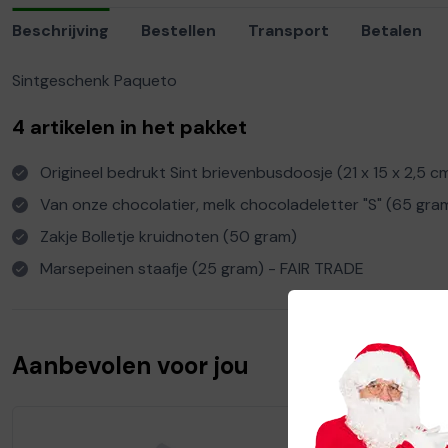
Beschrijving
Bestellen
Transport
Betalen
Sintgeschenk Paqueto
4 artikelen in het pakket
Origineel bedrukt Sint brievenbusdoosje (21 x 15 x 2,5 c
Van onze chocolatier, melk chocoladeletter "S" (65 gr
Zakje Bolletje kruidnoten (50 gram)
Marsepeinen staafje (25 gram) - FAIR TRADE
Aanbevolen voor jou