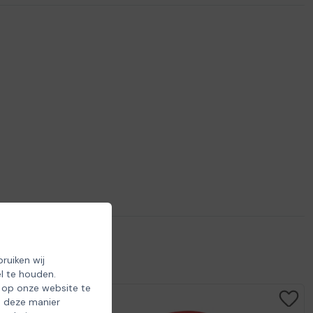
ruiken wij
l te houden.
 op onze website te
p deze manier