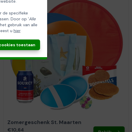
 website.
er de specifieke
ssen. Door op '
Alle
 het gebruik van alle
leest u
hier
.
 cookies toestaan
Zomergeschenk St. Maarten
€10,64