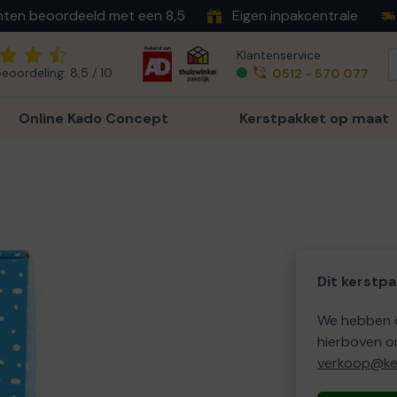
nten beoordeeld met een 8,5
Eigen inpakcentrale
Klantenservice
eoordeling: 8,5 / 10
0512 - 570 077
Online Kado Concept
Kerstpakket op maat
Dit kerstpa
We hebben o
hierboven o
verkoop@ker