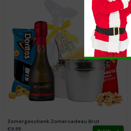
Zomergeschenk Zomercadeau Brut
€9,98