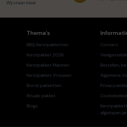
Wij staan klaar
Thema's
Informati
BBQ Kerstpakketten
Contact
Kerstpakket 2026
Veelgesteld
Kerstpakket Mannen
Bestellen, b
Kerstpakket Vrouwen
Algemene V
Borrel pakketten
Privacyverkl
Rituals pakket
Cookiebeleid
Blogs
Kerstpakkett
afgelopen ja