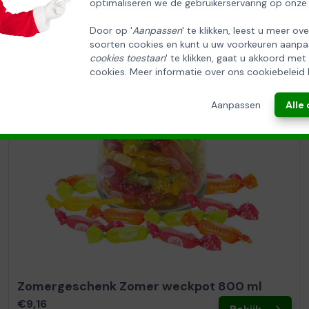
optimaliseren we de gebruikerservaring op onze
Door op '
Aanpassen
' te klikken, leest u meer ov
soorten cookies en kunt u uw voorkeuren aanpa
cookies toestaan
' te klikken, gaat u akkoord met
cookies. Meer informatie over ons cookiebeleid 
Aanpassen
Alle
Zomergeschenk Zomer weckpot 800 ml
€9,16