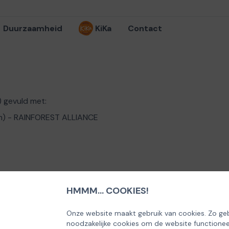
Duurzaamheid
KiKa
Contact
) gevuld met:
am) - RAINFOREST ALLIANCE
IANCE
HMMM... COOKIES!
Onze website maakt gebruik van cookies. Zo geb
noodzakelijke cookies om de website functionee