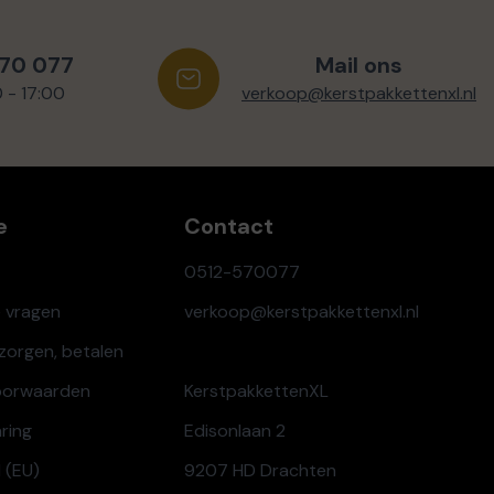
570 077
Mail ons
0 - 17:00
verkoop@kerstpakkettenxl.nl
e
Contact
0512-570077
e vragen
verkoop@kerstpakkettenxl.nl
ezorgen, betalen
oorwaarden
KerstpakkettenXL
aring
Edisonlaan 2
 (EU)
9207 HD Drachten