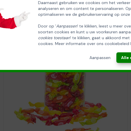
Daarnaast gebruiken we cookies om het verkeer
analyseren en om content te personaliseren. O
optimaliseren we de gebruikerservaring op onze
Door op '
Aanpassen
' te klikken, leest u meer ov
soorten cookies en kunt u uw voorkeuren aanpa
cookies toestaan
' te klikken, gaat u akkoord met
cookies. Meer informatie over ons cookiebeleid 
Aanpassen
Alle