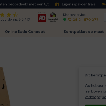
nten beoordeeld met een 8,5
Eigen inpakcentrale
Klantenservice
eoordeling: 8,5 / 10
0512 - 570 077
Online Kado Concept
Kerstpakket op maat
Dit kerstpa
We hebben o
hierboven o
verkoop@ker