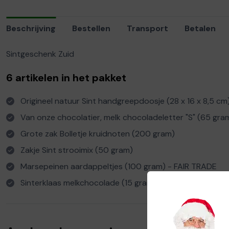
Beschrijving
Bestellen
Transport
Betalen
Sintgeschenk Zuid
6 artikelen in het pakket
Origineel natuur Sint handgreepdoosje (28 x 16 x 8,5 cm
Van onze chocolatier, melk chocoladeletter "S" (65 gr
Grote zak Bolletje kruidnoten (200 gram)
Zakje Sint strooimix (50 gram)
Marsepeinen aardappeltjes (100 gram) - FAIR TRADE
Sinterklaas melkchocolade (15 gram) -
RAINFOREST ALL