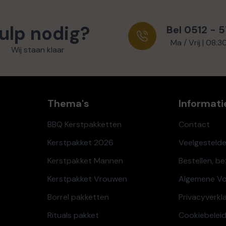
ulp nodig?
Bel 0512 - 
Ma / Vrij | 08:3
Wij staan klaar
Thema's
Informati
BBQ Kerstpakketten
Contact
Kerstpakket 2026
Veelgesteld
Kerstpakket Mannen
Bestellen, b
Kerstpakket Vrouwen
Algemene V
Borrel pakketten
Privacyverkl
Rituals pakket
Cookiebeleid