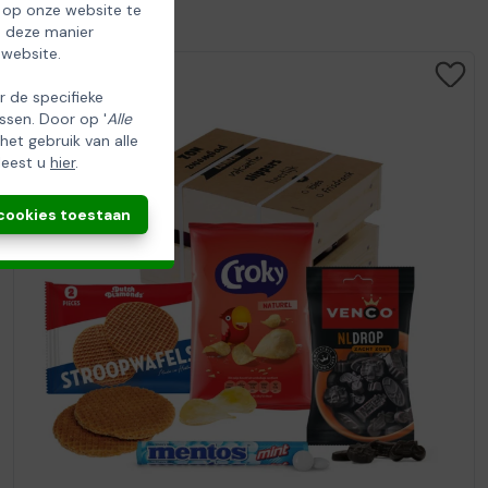
 op onze website te
p deze manier
 website.
er de specifieke
ssen. Door op '
Alle
 het gebruik van alle
leest u
hier
.
 cookies toestaan