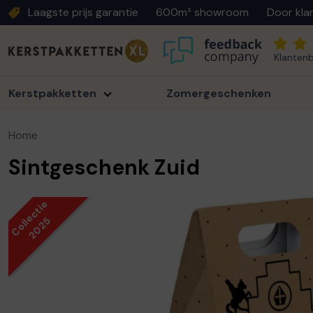
Laagste prijs garantie
600m² showroom
Door kla
Klantenb
Kerstpakketten
Zomergeschenken
Home
Sintgeschenk Zuid
Collectie
2025