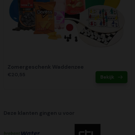
Tijdslevering
Wij bieden op alle pallet bezorgingen de mogelijkheid aan
om hier een tijdszending van te maken. Dit betekent dat
uw zending gegarandeerd op de afleverdatum voor 12:00
uur in de ochtend wordt bezorgd. Als u hier gebruik van
wilt maken kunt u dit aanvinken bij het plaatsen van uw
bestelling. De kosten hiervoor bedragen €75,00 per
afleveradres ongeacht het aantal pallets.
Zomergeschenk Waddenzee
€20,55
Bekijk
Deze klanten gingen u voor