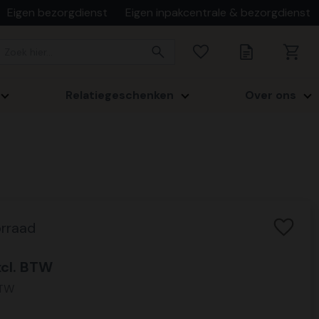
Eigen bezorgdienst
Eigen inpakcentrale & bezorgdienst
Relatiegeschenken
Over ons
rraad
cl. BTW
BTW