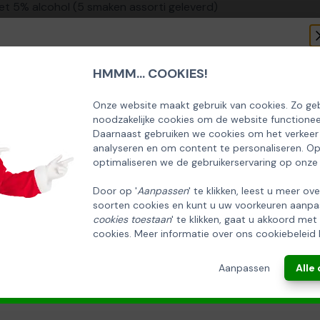
 met 5% alcohol (5 smaken assorti geleverd)
HMMM... COOKIES!
SCHRIJF U IN OP ONZE NIEUWSBRIEF
EN ONTVANG 5% KORTING OP DE
Onze website maakt gebruik van cookies. Zo geb
noodzakelijke cookies om de website functionee
HUISCOLLECTIE KERSTPAKKETTEN
Daarnaast gebruiken we cookies om het verkeer
analyseren en om content te personaliseren. O
Email
optimaliseren we de gebruikerservaring op onze
Door op '
Aanpassen
' te klikken, leest u meer ov
soorten cookies en kunt u uw voorkeuren aanpa
INSCHRIJVEN!
cookies toestaan
' te klikken, gaat u akkoord met
cookies. Meer informatie over ons cookiebeleid 
ANNULEREN
Aanpassen
Alle