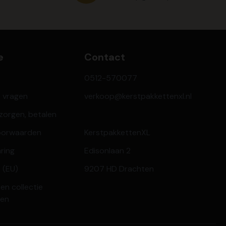
e
Contact
0512-570077
e vragen
verkoop@kerstpakkettenxl.nl
ezorgen, betalen
oorwaarden
KerstpakkettenXL
aring
Edisonlaan 2
 (EU)
9207 HD Drachten
en collectie
ren