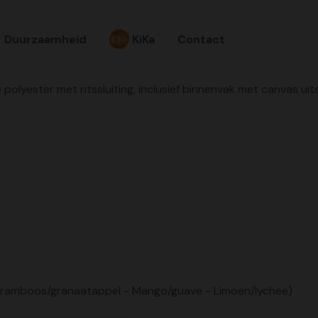
Duurzaamheid
KiKa
Contact
ester met ritssluiting, inclusief binnenvak met canvas uitstr
, framboos/granaatappel - Mango/guave - Limoen/lychee)