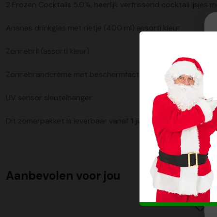
2 Frozen Cocktails 5.0%, heerlijk verfrissend cocktail ijsjes
Ananas drinkglas met rietje (400 ml) assorti kleur
Zonnebril (assorti kleur)
Zonnebrandcrème met beschermfactor SPF30 (ass kleur)
UV sensor sleutelhanger
Dit zomerpakket is leverbaar vanaf
1 juni 2026.
Aanbevolen voor jou