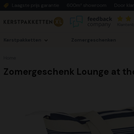
Laagste prijs garantie
600m² showroom
Door kla
Klantenb
Kerstpakketten
Zomergeschenken
Home
Zomergeschenk Lounge at th