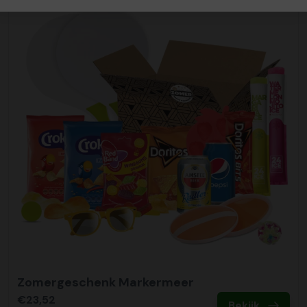
Zomergeschenk Markermeer
€23,52
Bekijk