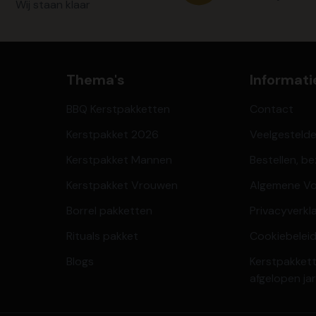
Wij staan klaar
Thema's
Informati
BBQ Kerstpakketten
Contact
Kerstpakket 2026
Veelgesteld
Kerstpakket Mannen
Bestellen, b
Kerstpakket Vrouwen
Algemene V
Borrel pakketten
Privacyverkl
Rituals pakket
Cookiebeleid
Blogs
Kerstpakkett
afgelopen ja