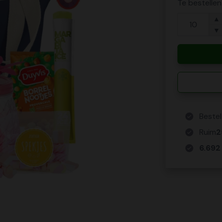
Te bestelle
▲
▼
Bestel
Ruim
2
6.692