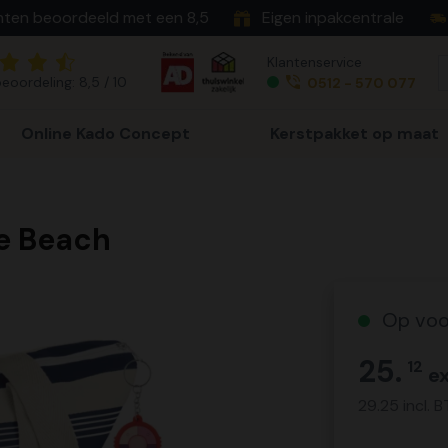
nten beoordeeld met een 8,5
Eigen inpakcentrale
Klantenservice
eoordeling: 8,5 / 10
0512 - 570 077
Online Kado Concept
Kerstpakket op maat
e Beach
Op voo
25.
12
ex
29.25 incl. 