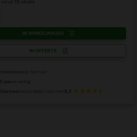
n vanaf
10 stuks
IN WINKELWAGEN
IN OFFERTE
risicoloos
op factuur
5 jaar
ervaring
 klanten
beoordelen ons met
8,5