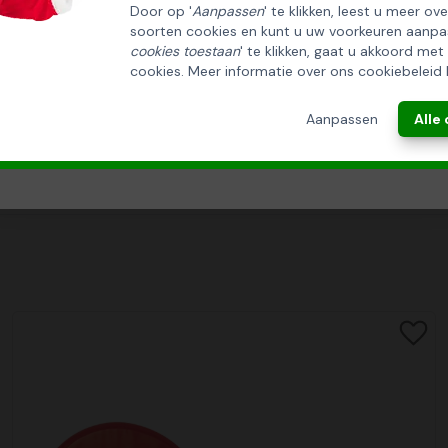
Door op '
Aanpassen
' te klikken, leest u meer ov
soorten cookies en kunt u uw voorkeuren aanpa
INSCHRIJVEN!
cookies toestaan
' te klikken, gaat u akkoord met
cookies. Meer informatie over ons cookiebeleid 
ANNULEREN
Aanpassen
Alle