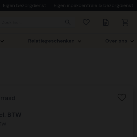
Eigen bezorgdienst
Eigen inpakcentrale & bezorgdienst
Relatiegeschenken
Over ons
rraad
cl. BTW
BTW