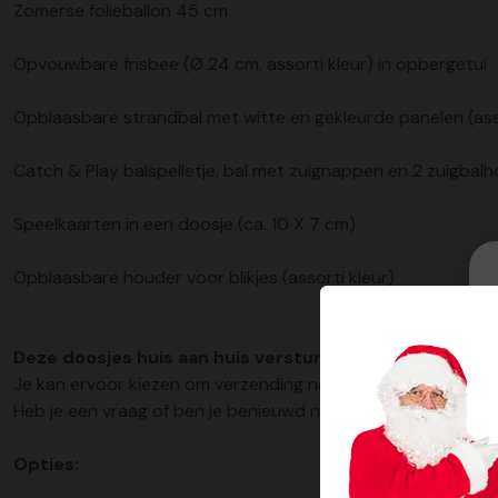
Zomerse folieballon 45 cm
Opvouwbare frisbee (Ø 24 cm, assorti kleur) in opbergetui
Opblaasbare strandbal met witte en gekleurde panelen (asso
Catch & Play balspelletje, bal met zuignappen en 2 zuigbalh
Speelkaarten in een doosje (ca. 10 X 7 cm)
Opblaasbare houder voor blikjes (assorti kleur)
Deze doosjes huis aan huis versturen?
Je kan ervoor kiezen om verzending naar huisadressen zelf t
Heb je een vraag of ben je benieuwd naar de mogelijkheden
Opties: