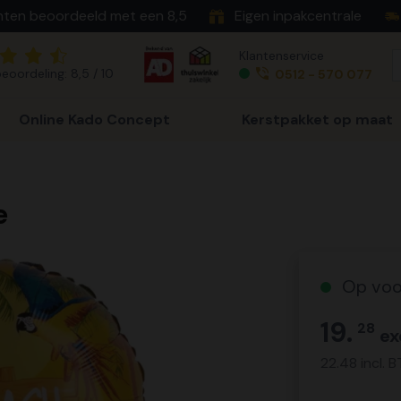
nten beoordeeld met een 8,5
Eigen inpakcentrale
Klantenservice
eoordeling: 8,5 / 10
0512 - 570 077
Online Kado Concept
Kerstpakket op maat
e
Op voo
19.
28
ex
22.48 incl. 