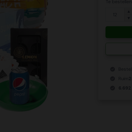
Te bestelle
▲
▼
Bestel
Ruim
2
6.692