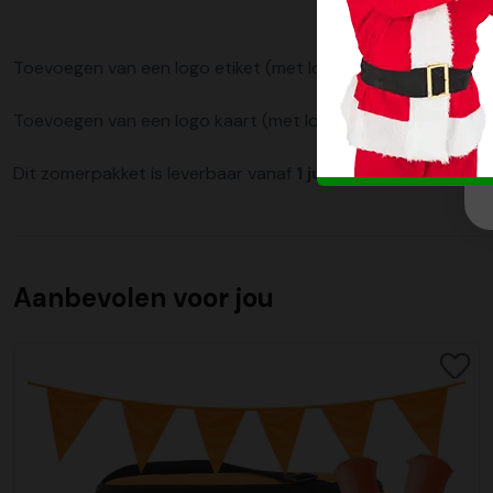
Toevoegen van een logo etiket (met logo en/of tekst)
Toevoegen van een logo kaart (met logo en/of tekst)
Dit zomerpakket is leverbaar vanaf
1 juni 2026.
Aanbevolen voor jou