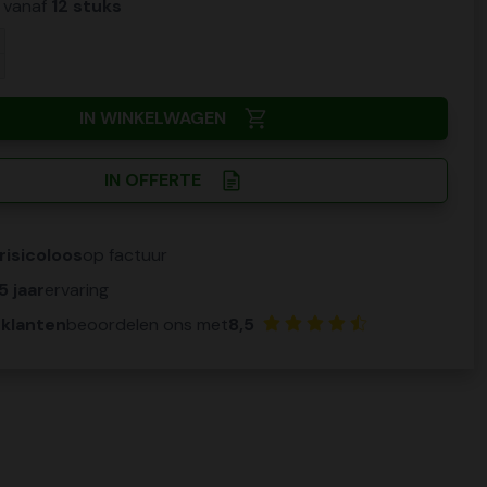
n vanaf
12 stuks
IN WINKELWAGEN
IN OFFERTE
risicoloos
op factuur
5 jaar
ervaring
 klanten
beoordelen ons met
8,5