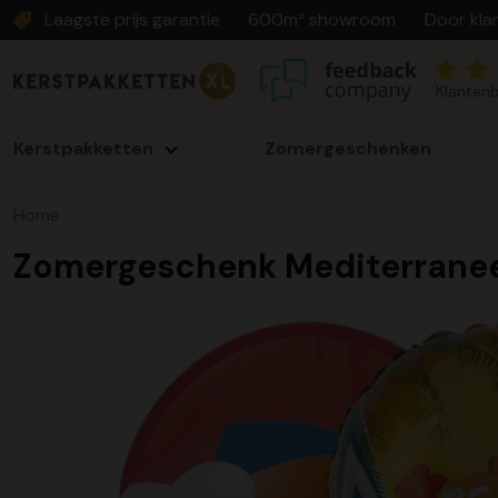
Laagste prijs garantie
600m² showroom
Door kla
Klantenb
Kerstpakketten
Zomergeschenken
Home
Zomergeschenk Mediterrane