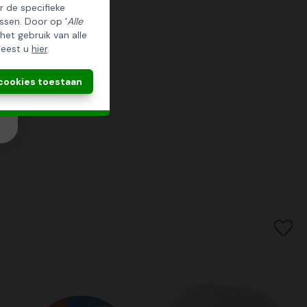
er de specifieke
ssen. Door op '
Alle
 het gebruik van alle
leest u
hier
.
 cookies toestaan