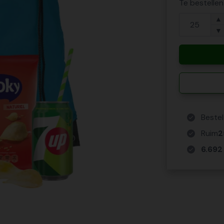
Te bestelle
▲
▼
Bestel
Ruim
2
6.692