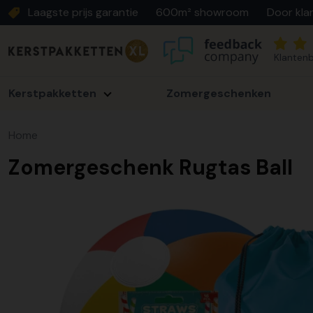
Laagste prijs garantie
600m² showroom
Door kla
Klantenb
Kerstpakketten
Zomergeschenken
Home
Zomergeschenk Rugtas Ball