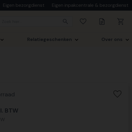
Eigen bezorgdienst
Eigen inpakcentrale & bezorgdienst
Relatiegeschenken
Over ons
rraad
l. BTW
BTW