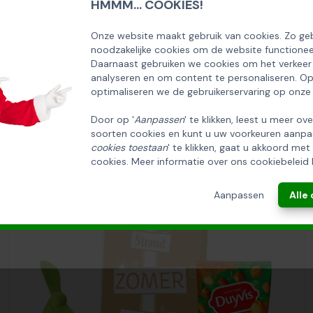
HMMM... COOKIES!
rti kleur)
SCHRIJF U IN OP ONZE NIEUWSBRIEF
EN ONTVANG 5% KORTING OP DE
Onze website maakt gebruik van cookies. Zo geb
noodzakelijke cookies om de website functionee
HUISCOLLECTIE KERSTPAKKETTEN
Daarnaast gebruiken we cookies om het verkeer
analyseren en om content te personaliseren. O
Email
optimaliseren we de gebruikerservaring op onze
Door op '
Aanpassen
' te klikken, leest u meer ov
soorten cookies en kunt u uw voorkeuren aanpa
INSCHRIJVEN!
cookies toestaan
' te klikken, gaat u akkoord met
cookies. Meer informatie over ons cookiebeleid 
ANNULEREN
Aanpassen
Alle