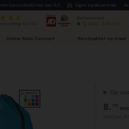
nten beoordeeld met een 8,5
Eigen inpakcentrale
Klantenservice
eoordeling: 8,5 / 10
0512 - 570 077
Online Kado Concept
Kerstpakket op maat
Op voo
8.
70
exc
10.02 incl. 