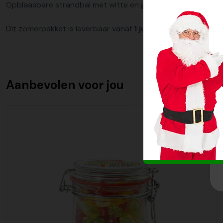
Opblaasbare strandbal met witte en gekleurde panelen (asso
Dit zomerpakket is leverbaar vanaf
1 juni 2026.
Aanbevolen voor jou