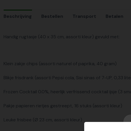
Beschrijving
Bestellen
Transport
Betalen
Handig rugtasje (40 x 35 cm, assorti kleur) gevuld met:
Klein zakje chips (assorti naturel of paprika, 40 gram)
Blikje frisdrank (assorti Pepsi cola, Sisi sinas of 7-UP, 0,33 lite
Frozen Cocktail 0.0%, heerlijk verfrissend cocktail ijsje (3 s
Pakje papieren rietjes gestreept, 16 stuks (assorti kleur)
Leuke frisbee (Ø 23 cm, assorti kleur)