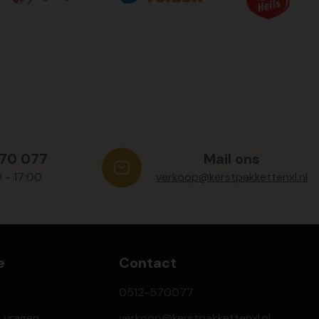
570 077
Mail ons
0 - 17:00
verkoop@kerstpakkettenxl.nl
e
Contact
0512-570077
e vragen
verkoop@kerstpakkettenxl.nl