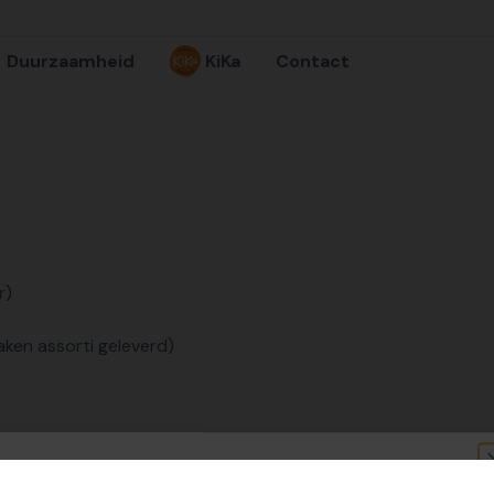
Duurzaamheid
KiKa
Contact
r)
maken assorti geleverd)