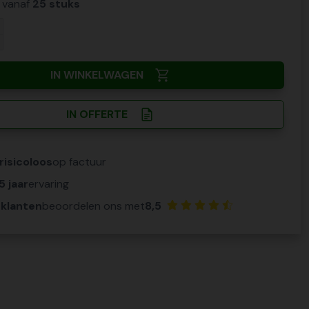
n vanaf
25 stuks
IN WINKELWAGEN
IN OFFERTE
risicoloos
op factuur
5 jaar
ervaring
 klanten
beoordelen ons met
8,5