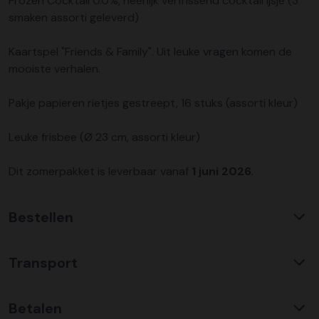
Frozen Cocktail 0.0%, heerlijk verfrissend cocktail ijsje (3
smaken assorti geleverd)
Kaartspel "Friends & Family". Uit leuke vragen komen de
mooiste verhalen.
Pakje papieren rietjes gestreept, 16 stuks (assorti kleur)
Leuke frisbee (Ø 23 cm, assorti kleur)
Dit zomerpakket is leverbaar vanaf
1 juni 2026.
Bestellen
Waarom KerstpakkettenXL?
Transport
Met ruim 25 jaar ervaring is KerstpakkettenXL een
absolute specialist op het gebied van kerstpakketten. Wij
C02 neutraal
transport
bieden een unieke collectie met items die u nergens
Betalen
Wij hebben een jarenlange duurzame samenwerking met
anders terug vindt. Daarnaast bieden wij de hoogste prijs