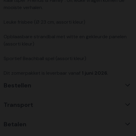
Kaartspel "Friends & Family". Uit leuke vragen komen de
mooiste verhalen.
Leuke frisbee (Ø 23 cm, assorti kleur)
Opblaasbare strandbal met witte en gekleurde panelen
(assorti kleur)
Sportief Beachball spel (assorti kleur)
Dit zomerpakket is leverbaar vanaf
1 juni 2026.
Bestellen
Waarom KerstpakkettenXL?
Transport
Met ruim 25 jaar ervaring is KerstpakkettenXL een
absolute specialist op het gebied van kerstpakketten. Wij
C02 neutraal
transport
bieden een unieke collectie met items die u nergens
Betalen
Wij hebben een jarenlange duurzame samenwerking met
anders terug vindt. Daarnaast bieden wij de hoogste prijs
Koopman Transmission voor het vervoer van alle
kwaliteit verhouding, wat zich vertaald in uitstekende