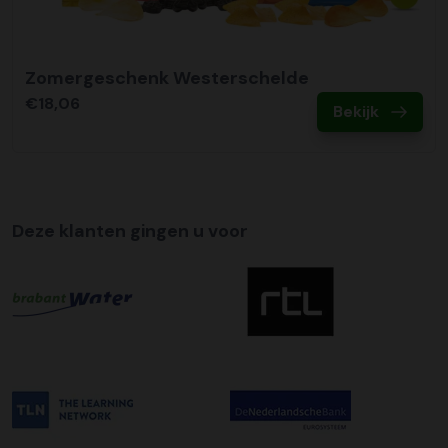
bestelling. De kosten hiervoor bedragen €75,00 per
afleveradres ongeacht het aantal pallets.
Zomergeschenk Westerschelde
€18,06
Bekijk
Deze klanten gingen u voor