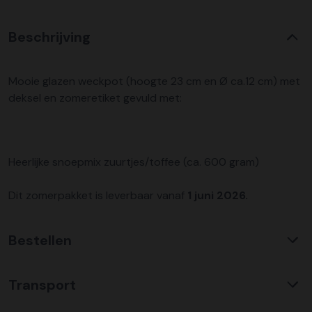
Beschrijving
Mooie glazen weckpot (hoogte 23 cm en Ø ca.12 cm) met
deksel en zomeretiket gevuld met:
Heerlijke snoepmix zuurtjes/toffee (ca. 600 gram)
Dit zomerpakket is leverbaar vanaf
1 juni 2026.
Bestellen
Waarom KerstpakkettenXL?
Transport
Met ruim 25 jaar ervaring is KerstpakkettenXL een
absolute specialist op het gebied van kerstpakketten. Wij