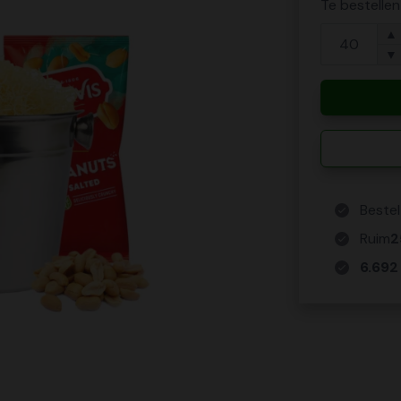
Te bestelle
▲
▼
Bestel
Ruim
2
6.692