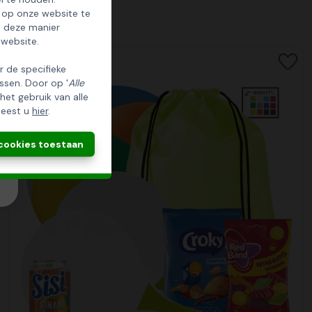
 op onze website te
p deze manier
 website.
er de specifieke
ssen. Door op '
Alle
 het gebruik van alle
leest u
hier
.
 cookies toestaan