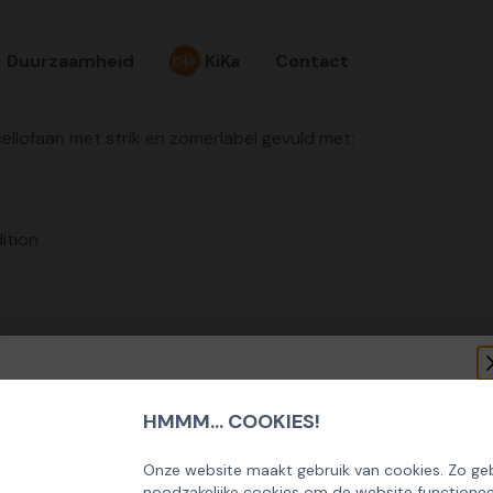
Duurzaamheid
KiKa
Contact
cellofaan met strik en zomerlabel gevuld met:
ition
HMMM... COOKIES!
SCHRIJF U IN OP ONZE NIEUWSBRIEF
EN ONTVANG 5% KORTING OP DE
Onze website maakt gebruik van cookies. Zo geb
noodzakelijke cookies om de website functionee