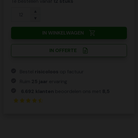
Te bestellen vanaf
12 stuks
▲
▼
IN WINKELWAGEN
IN OFFERTE
Bestel
risicoloos
op factuur
Ruim
25 jaar
ervaring
6.692 klanten
beoordelen ons met
8,5