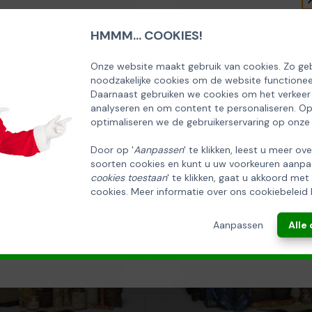
HMMM... COOKIES!
et Cool Down
Kerstpakket Welverdi
SCHRIJF U IN OP ONZE NIEUWSBRIEF
115,00
EN ONTVANG 5% KORTING OP DE
Onze website maakt gebruik van cookies. Zo geb
Bekijk
noodzakelijke cookies om de website functionee
HUISCOLLECTIE KERSTPAKKETTEN
Daarnaast gebruiken we cookies om het verkeer
analyseren en om content te personaliseren. O
Email
optimaliseren we de gebruikerservaring op onze
Door op '
Aanpassen
' te klikken, leest u meer ov
soorten cookies en kunt u uw voorkeuren aanpa
INSCHRIJVEN!
cookies toestaan
' te klikken, gaat u akkoord met
cookies. Meer informatie over ons cookiebeleid 
ANNULEREN
Aanpassen
Alle