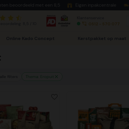
nten beoordeeld met een 8,5
Eigen inpakcentrale
Klantenservice
eoordeling: 8,5 / 10
0512 - 570 077
Online Kado Concept
Kerstpakket op maat
t
lle filters
Thema: Eropuit