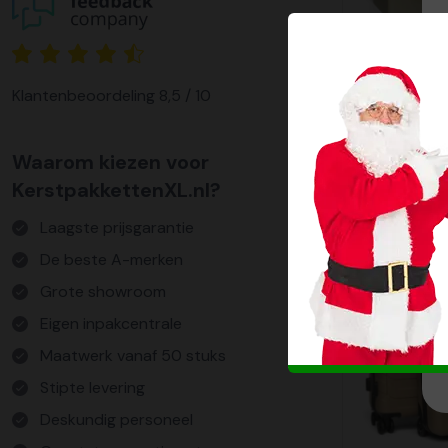
Kerstpakk
110,00
Klantenbeoordeling 8,5 / 10
Waarom kiezen voor
KerstpakkettenXL.nl?
Laagste prijsgarantie
De beste A-merken
Grote showroom
Eigen inpakcentrale
Maatwerk vanaf 50 stuks
Stipte levering
Deskundig personeel