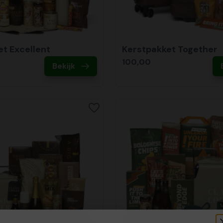
t Excellent
Kerstpakket Together
100,00
Bekijk