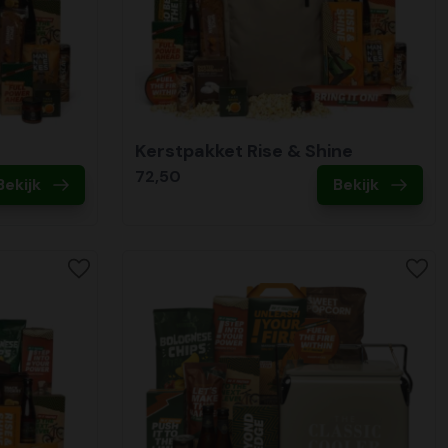
l
Kerstpakket Rise & Shine
72,50
Bekijk
Bekijk