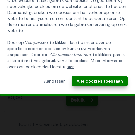
Onze website maakt gebruik van cookies. Zo gebruiken wij
SCHRIJF U IN OP ONZE NIEUWSBRIEF
noodzakelijke cookies om de website functioneel te houden.
EN ONTVANG 5% KORTING OP DE
Daarnaast gebruiken we cookies om het verkeer op onze
HUISCOLLECTIE KERSTPAKKETTEN
website te analyseren en om content te personaliseren. Op
deze manier optimaliseren we de gebruikerservaring op onze
Email
website.
Door op '
Aanpassen
' te klikken, leest u meer over de
specifieke soorten cookies en kunt u uw voorkeuren
INSCHRIJVEN!
aanpassen. Door op '
Alle cookies toestaan
' te klikken, gaat u
akkoord met het gebruik van alle cookies. Meer informatie
over ons cookiebeleid leest u
hier
.
ANNULEREN
Aanpassen
Alle cookies toestaan
Kerstpakket Behaaglijk
80,00
Bekijk
Toont 1 – 6 van de 6 producten