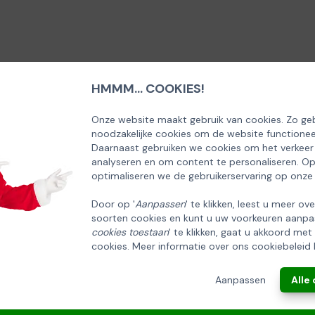
HMMM... COOKIES!
SCHRIJF U IN OP ONZE NIEUWSBRIEF
EN ONTVANG 5% KORTING OP DE
Onze website maakt gebruik van cookies. Zo geb
noodzakelijke cookies om de website functionee
HUISCOLLECTIE KERSTPAKKETTEN
Daarnaast gebruiken we cookies om het verkeer
analyseren en om content te personaliseren. O
Email
optimaliseren we de gebruikerservaring op onze
Door op '
Aanpassen
' te klikken, leest u meer ov
soorten cookies en kunt u uw voorkeuren aanpa
INSCHRIJVEN!
cookies toestaan
' te klikken, gaat u akkoord met
cookies. Meer informatie over ons cookiebeleid 
ANNULEREN
Aanpassen
Alle