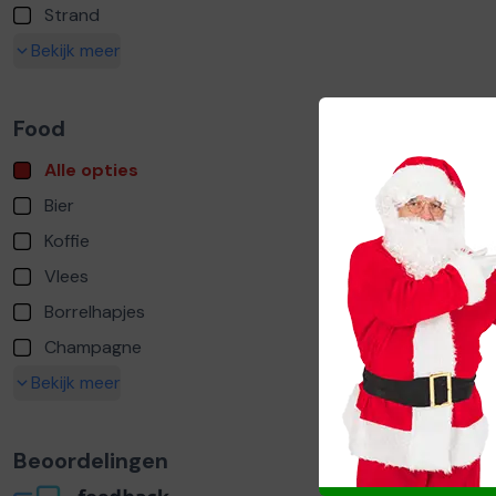
Strand
Bekijk meer
Food
Alle opties
Bier
Koffie
Vlees
Borrelhapjes
Champagne
Bekijk meer
Beoordelingen