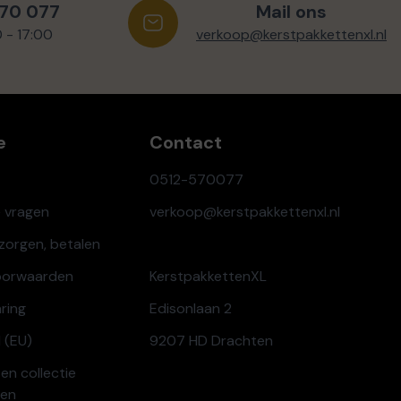
570 077
Mail ons
0 - 17:00
verkoop@kerstpakkettenxl.nl
e
Contact
0512-570077
e vragen
verkoop@kerstpakkettenxl.nl
ezorgen, betalen
oorwaarden
KerstpakkettenXL
aring
Edisonlaan 2
 (EU)
9207 HD Drachten
en collectie
ren