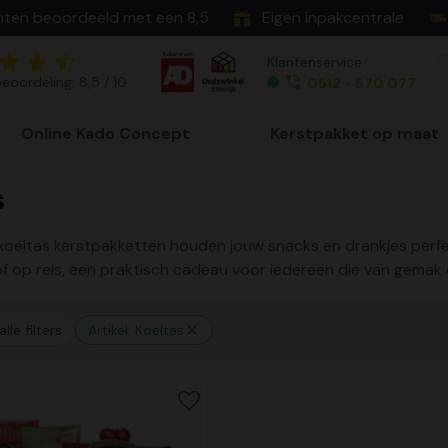
nten beoordeeld met een 8,5
Eigen inpakcentrale
Klantenservice
eoordeling: 8,5 / 10
0512 - 570 077
Online Kado Concept
Kerstpakket op maat
s
e koeltas kerstpakketten houden jouw snacks en drankjes perfec
 op reis, een praktisch cadeau voor iedereen die van gemak e
lle filters
Artikel: Koeltas