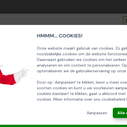
HMMM... COOKIES!
SCHRIJF U IN OP ONZE NIEUWSBRIEF
EN ONTVANG 5% KORTING OP DE
Onze website maakt gebruik van cookies. Zo geb
noodzakelijke cookies om de website functionee
HUISCOLLECTIE KERSTPAKKETTEN
Daarnaast gebruiken we cookies om het verkeer
analyseren en om content te personaliseren. O
Email
optimaliseren we de gebruikerservaring op onze
Door op '
Aanpassen
' te klikken, leest u meer ov
soorten cookies en kunt u uw voorkeuren aanpa
INSCHRIJVEN!
cookies toestaan
' te klikken, gaat u akkoord met
cookies. Meer informatie over ons cookiebeleid 
ANNULEREN
Aanpassen
Alle