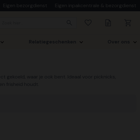
Eigen bezorgdienst
Eigen inpakcentrale & bezorgdienst
Relatiegeschenken
Over ons
t gekoeld, waar je ook bent. Ideaal voor picknicks,
n frisheid houdt.