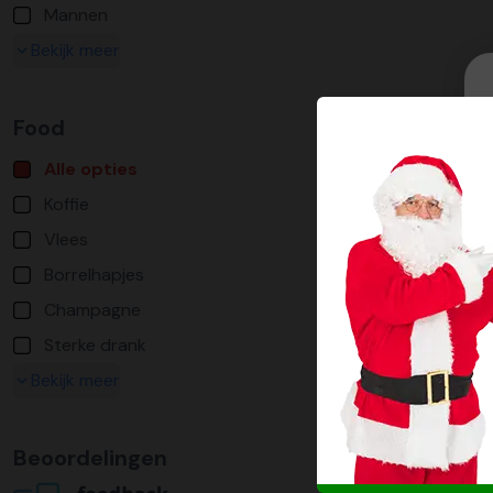
Mannen
Bekijk meer
Food
Alle opties
Koffie
Vlees
Borrelhapjes
Champagne
Sterke drank
Bekijk meer
Beoordelingen