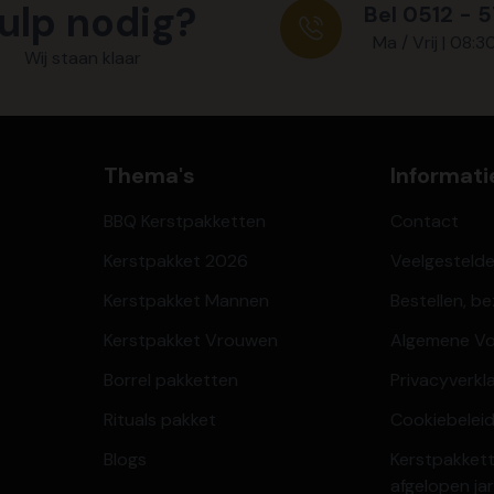
ulp nodig?
Bel 0512 - 
Ma / Vrij | 08:3
Wij staan klaar
Thema's
Informati
BBQ Kerstpakketten
Contact
Kerstpakket 2026
Veelgesteld
Kerstpakket Mannen
Bestellen, b
Kerstpakket Vrouwen
Algemene V
Borrel pakketten
Privacyverkl
Rituals pakket
Cookiebeleid
Blogs
Kerstpakkett
afgelopen ja