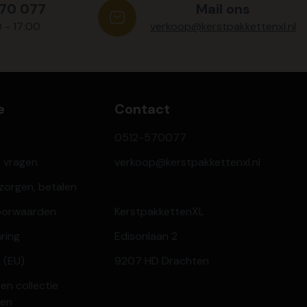
570 077
Mail ons
0 - 17:00
verkoop@kerstpakkettenxl.nl
e
Contact
0512-570077
e vragen
verkoop@kerstpakkettenxl.nl
ezorgen, betalen
oorwaarden
KerstpakkettenXL
aring
Edisonlaan 2
 (EU)
9207 HD Drachten
en collectie
ren