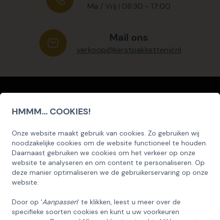
Ma / Vrij | 08:30 - 17:00
Mail ons
verkoop@kerstpakkettenxl.nl
Nieuwsbrief
HMMM... COOKIES!
Schrijf u hier in voor onze nieuwsbrief
Onze website maakt gebruik van cookies. Zo gebruiken wij
SCHRIJF U IN OP ONZE NIEUWSBRIEF
noodzakelijke cookies om de website functioneel te houden.
EN ONTVANG 5% KORTING OP DE
Daarnaast gebruiken we cookies om het verkeer op onze
HUISCOLLECTIE KERSTPAKKETTEN
website te analyseren en om content te personaliseren. Op
deze manier optimaliseren we de gebruikerservaring op onze
Inschrijven
Email
website.
Door op '
Aanpassen
' te klikken, leest u meer over de
specifieke soorten cookies en kunt u uw voorkeuren
INSCHRIJVEN!