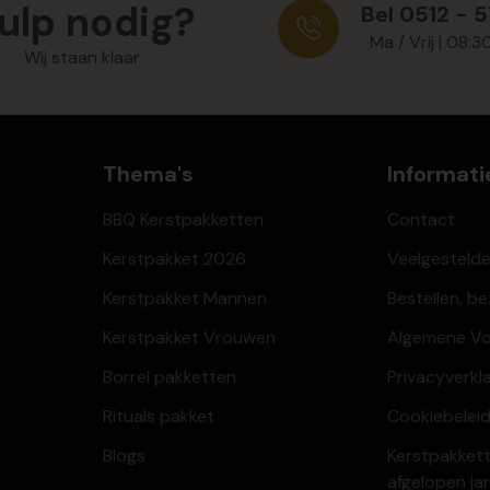
ulp nodig?
Bel 0512 - 
Ma / Vrij | 08:3
Wij staan klaar
Thema's
Informati
BBQ Kerstpakketten
Contact
Kerstpakket 2026
Veelgesteld
Kerstpakket Mannen
Bestellen, b
Kerstpakket Vrouwen
Algemene V
Borrel pakketten
Privacyverkl
Rituals pakket
Cookiebeleid
Blogs
Kerstpakkett
afgelopen ja