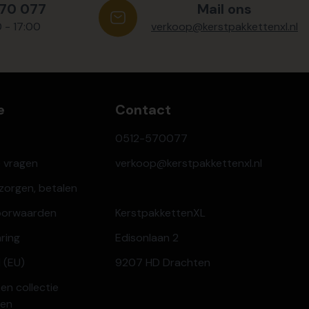
570 077
Mail ons
0 - 17:00
verkoop@kerstpakkettenxl.nl
e
Contact
0512-570077
e vragen
verkoop@kerstpakkettenxl.nl
ezorgen, betalen
oorwaarden
KerstpakkettenXL
aring
Edisonlaan 2
 (EU)
9207 HD Drachten
en collectie
ren