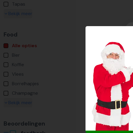
Tapas
Bekijk meer
Food
Alle opties
Bier
Koffie
Vlees
Borrelhapjes
Champagne
Bekijk meer
Beoordelingen