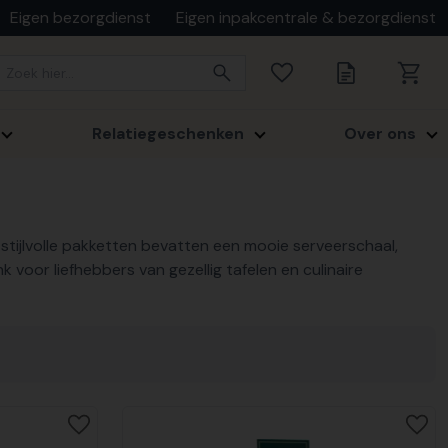
Eigen bezorgdienst
Eigen inpakcentrale & bezorgdienst
Relatiegeschenken
Over ons
tijlvolle pakketten bevatten een mooie serveerschaal,
 voor liefhebbers van gezellig tafelen en culinaire