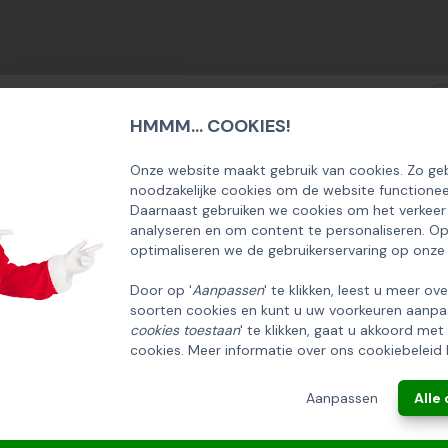
HMMM... COOKIES!
SCHRIJF U IN OP ONZE NIEUWSBRIEF
EN ONTVANG 5% KORTING OP DE
Onze website maakt gebruik van cookies. Zo geb
noodzakelijke cookies om de website functionee
HUISCOLLECTIE KERSTPAKKETTEN
Daarnaast gebruiken we cookies om het verkeer
analyseren en om content te personaliseren. O
Email
optimaliseren we de gebruikerservaring op onze
Door op '
Aanpassen
' te klikken, leest u meer ov
soorten cookies en kunt u uw voorkeuren aanpa
INSCHRIJVEN!
cookies toestaan
' te klikken, gaat u akkoord met
cookies. Meer informatie over ons cookiebeleid 
ANNULEREN
Aanpassen
Alle