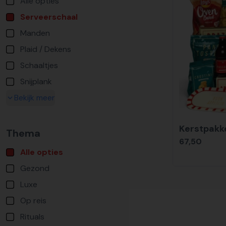
Alle opties
Serveerschaal
Manden
Plaid / Dekens
Schaaltjes
Snijplank
Bekijk meer
Kerstpakke
Thema
67,50
Alle opties
Gezond
Luxe
Op reis
Rituals