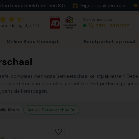
nten beoordeeld met een 8,5
Eigen inpakcentrale
Klantenservice
eoordeling: 8,5 / 10
0512 - 570 077
Online Kado Concept
Kerstpakket op maat
rschaal
afel compleet met onze Serveerschaal kerstpakketten! Deze s
t presenteren van feestelijke gerechten. Het perfecte geschenk
ijdens de kerstdagen.
lle filters
Artikel: Serveerschaal