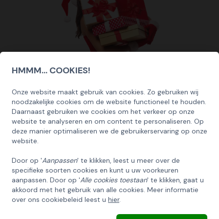
HMMM... COOKIES!
Hulp nodig?
Onze website maakt gebruik van cookies. Zo gebruiken wij
SCHRIJF U IN OP ONZE NIEUWSBRIEF
Wij staan klaar
noodzakelijke cookies om de website functioneel te houden.
EN ONTVANG 5% KORTING OP DE
Daarnaast gebruiken we cookies om het verkeer op onze
HUISCOLLECTIE KERSTPAKKETTEN
website te analyseren en om content te personaliseren. Op
Bel 0512 - 570 077
deze manier optimaliseren we de gebruikerservaring op onze
Email
website.
Ma / Vrij | 08:30 - 17:00
Door op '
Aanpassen
' te klikken, leest u meer over de
specifieke soorten cookies en kunt u uw voorkeuren
Mail ons
INSCHRIJVEN!
aanpassen. Door op '
Alle cookies toestaan
' te klikken, gaat u
verkoop@kerstpakkettenxl.nl
akkoord met het gebruik van alle cookies. Meer informatie
over ons cookiebeleid leest u
hier
.
ANNULEREN