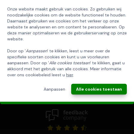
Onze website maakt gebruik van cookies. Zo gebruiken wij
Mail ons
SCHRIJF U IN OP ONZE NIEUWSBRIEF
noodzakelijke cookies om de website functioneel te houden.
EN ONTVANG 5% KORTING OP DE
verkoop@kerstpakkettenxl.nl
Daarnaast gebruiken we cookies om het verkeer op onze
HUISCOLLECTIE KERSTPAKKETTEN
website te analyseren en om content te personaliseren. Op
deze manier optimaliseren we de gebruikerservaring op onze
Email
website.
Door op '
Aanpassen
' te klikken, leest u meer over de
Nieuwsbrief
specifieke soorten cookies en kunt u uw voorkeuren
INSCHRIJVEN!
aanpassen. Door op '
Alle cookies toestaan
' te klikken, gaat u
Schrijf u hier in voor onze nieuwsbrief
akkoord met het gebruik van alle cookies. Meer informatie
over ons cookiebeleid leest u
hier
.
ANNULEREN
Aanpassen
Alle cookies toestaan
Inschrijven