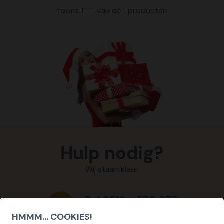
Toont 1 – 1 van de 1 producten
Hulp nodig?
Wij staan klaar
Bel 0512 - 570 077
Ma / Vrij | 08:30 - 17:00
HMMM... COOKIES!