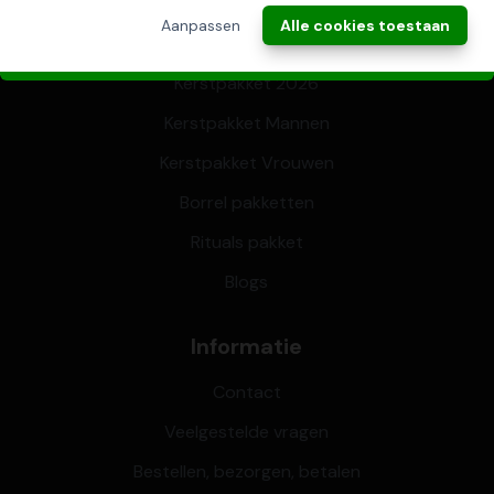
Aanpassen
Alle cookies toestaan
BBQ Kerstpakketten
Kerstpakket 2026
Kerstpakket Mannen
Kerstpakket Vrouwen
Borrel pakketten
Rituals pakket
Blogs
Informatie
Contact
Veelgestelde vragen
Bestellen, bezorgen, betalen