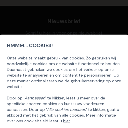
Nieuwsbrief
Schrijf u hier in voor onze nieuwsbrief
HMMM... COOKIES!
Onze website maakt gebruik van cookies. Zo gebruiken wij
SCHRIJF U IN OP ONZE NIEUWSBRIEF
Inschrijven
noodzakelijke cookies om de website functioneel te houden.
EN ONTVANG 5% KORTING OP DE
Daarnaast gebruiken we cookies om het verkeer op onze
HUISCOLLECTIE KERSTPAKKETTEN
website te analyseren en om content te personaliseren. Op
deze manier optimaliseren we de gebruikerservaring op onze
Email
website.
Door op '
Aanpassen
' te klikken, leest u meer over de
specifieke soorten cookies en kunt u uw voorkeuren
Klantenbeoordeling 8,5 / 10
INSCHRIJVEN!
aanpassen. Door op '
Alle cookies toestaan
' te klikken, gaat u
akkoord met het gebruik van alle cookies. Meer informatie
over ons cookiebeleid leest u
hier
.
ANNULEREN
Thema's