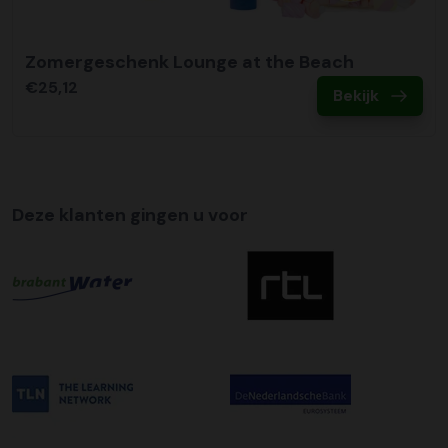
wilt maken kunt u dit aanvinken bij het plaatsen van uw
bestelling. De kosten hiervoor bedragen €75,00 per
afleveradres ongeacht het aantal pallets.
Zomergeschenk Lounge at the Beach
€25,12
Bekijk
Deze klanten gingen u voor