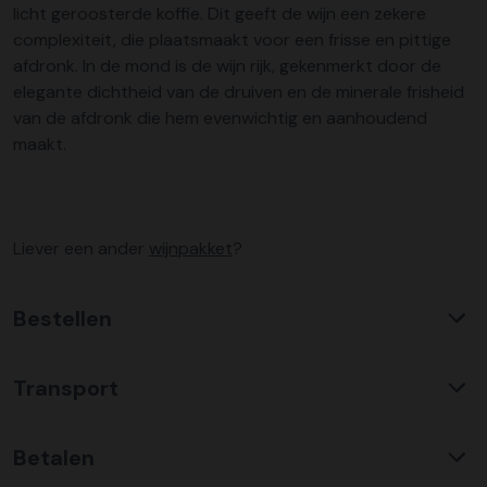
licht geroosterde koffie. Dit geeft de wijn een zekere
complexiteit, die plaatsmaakt voor een frisse en pittige
afdronk. In de mond is de wijn rijk, gekenmerkt door de
elegante dichtheid van de druiven en de minerale frisheid
van de afdronk die hem evenwichtig en aanhoudend
maakt.
Liever een ander
wijnpakket
?
Bestellen
Waarom KerstpakkettenXL?
Transport
Met ruim 25 jaar ervaring is KerstpakkettenXL een
absolute specialist op het gebied van kerstpakketten. Wij
C02 neutraal
transport
bieden een unieke collectie met items die u nergens
Betalen
Wij hebben een jarenlange duurzame samenwerking met
anders terug vindt. Daarnaast bieden wij de hoogste prijs