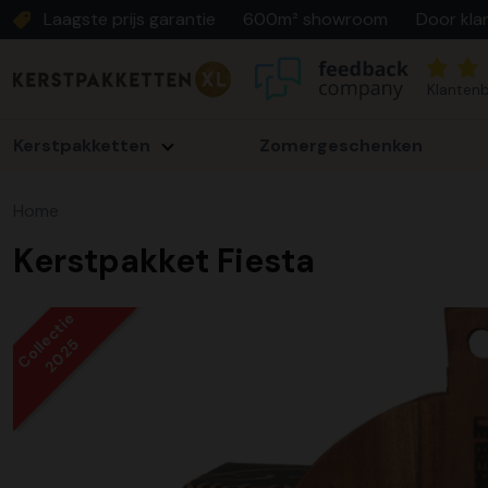
Laagste prijs garantie
600m² showroom
Door kla
Klantenb
Kerstpakketten
Zomergeschenken
Home
Kerstpakket Fiesta
Collectie
2025