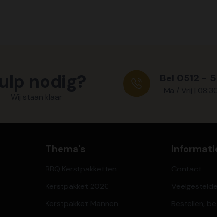
ulp nodig?
Bel 0512 - 
Ma / Vrij | 08:3
Wij staan klaar
Thema's
Informati
BBQ Kerstpakketten
Contact
Kerstpakket 2026
Veelgesteld
Kerstpakket Mannen
Bestellen, b