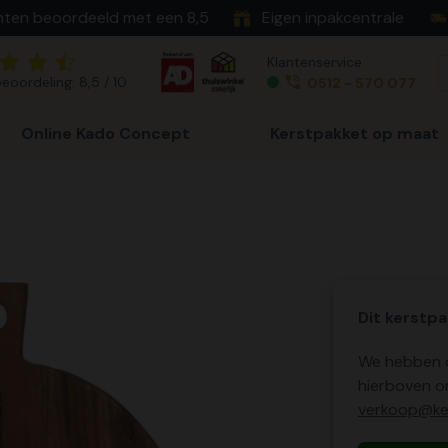
nten beoordeeld met een 8,5
Eigen inpakcentrale
Klantenservice
eoordeling: 8,5 / 10
0512 - 570 077
Online Kado Concept
Kerstpakket op maat
Dit kerstpa
We hebben o
hierboven o
verkoop@ker