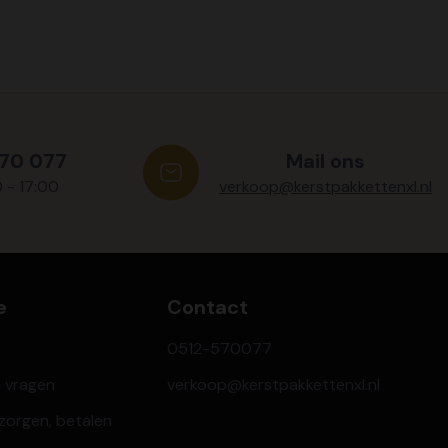
570 077
Mail ons
0 - 17:00
verkoop@kerstpakkettenxl.nl
e
Contact
0512-570077
e vragen
verkoop@kerstpakkettenxl.nl
ezorgen, betalen