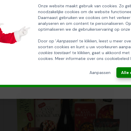
as salsa chili,peper&knoflook 130gr
EN ONTVANG 5% KORTING OP DE
Onze website maakt gebruik van cookies. Zo geb
noodzakelijke cookies om de website functionee
HUISCOLLECTIE KERSTPAKKETTEN
Daarnaast gebruiken we cookies om het verkeer
analyseren en om content te personaliseren. O
Email
optimaliseren we de gebruikerservaring op onze
Door op '
Aanpassen
' te klikken, leest u meer ov
soorten cookies en kunt u uw voorkeuren aanpa
INSCHRIJVEN!
cookies toestaan
' te klikken, gaat u akkoord met
cookies. Meer informatie over ons cookiebeleid 
ANNULEREN
Aanpassen
Alle