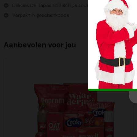
Delicias De Tapas ribbelchips zout 90gr Delicias De Tap
Verpakt in geschenkdoos
Aanbevolen voor jou