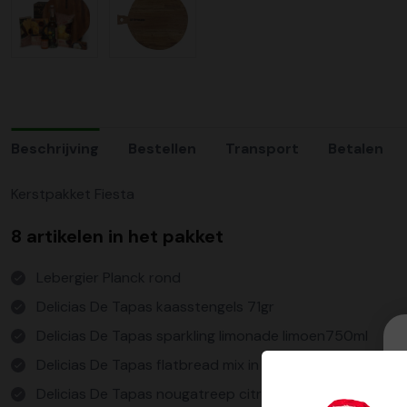
Beschrijving
Bestellen
Transport
Betalen
Kerstpakket Fiesta
8 artikelen in het pakket
Lebergier Planck rond
Delicias De Tapas kaasstengels 71gr
Delicias De Tapas sparkling limonade limoen750ml
Delicias De Tapas flatbread mix in de pan 250gr
Delicias De Tapas nougatreep citroen amandel 70gr