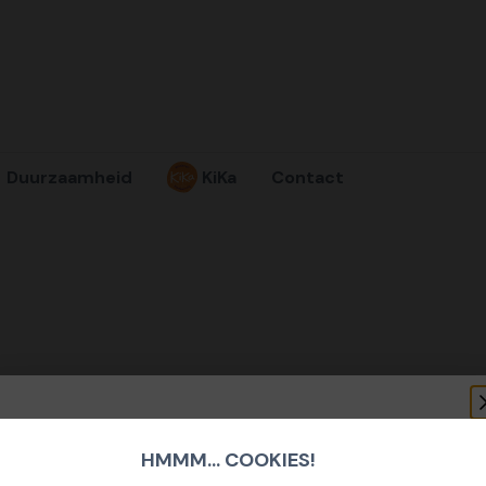
Duurzaamheid
KiKa
Contact
HMMM... COOKIES!
SCHRIJF U IN OP ONZE NIEUWSBRIEF