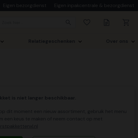
Eigen bezorgdienst
Eigen inpakcentrale & bezorgdienst
Relatiegeschenken
Over ons
kket is niet langer beschikbaar.
p dit moment een nieuw assortiment, gebruik het menu
m een keus te maken of neem contact op met
stpakkettenxl.nl