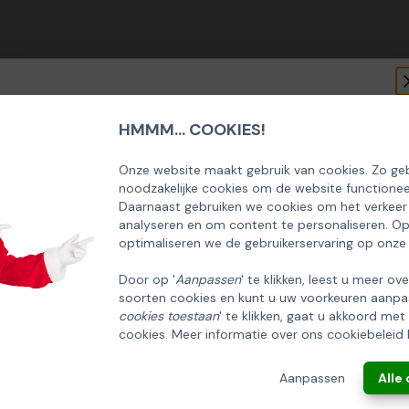
HMMM... COOKIES!
SCHRIJF U IN OP ONZE NIEUWSBRIEF
EN ONTVANG 5% KORTING OP DE
Onze website maakt gebruik van cookies. Zo geb
noodzakelijke cookies om de website functionee
HUISCOLLECTIE KERSTPAKKETTEN
Daarnaast gebruiken we cookies om het verkeer
analyseren en om content te personaliseren. O
Email
optimaliseren we de gebruikerservaring op onze
Door op '
Aanpassen
' te klikken, leest u meer ov
soorten cookies en kunt u uw voorkeuren aanpa
INSCHRIJVEN!
cookies toestaan
' te klikken, gaat u akkoord met
cookies. Meer informatie over ons cookiebeleid 
ANNULEREN
Aanpassen
Alle