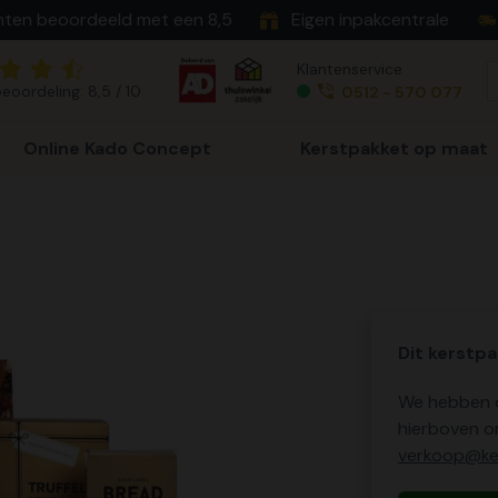
nten beoordeeld met een 8,5
Eigen inpakcentrale
Klantenservice
eoordeling: 8,5 / 10
0512 - 570 077
Online Kado Concept
Kerstpakket op maat
Dit kerstpa
We hebben o
hierboven o
verkoop@ker