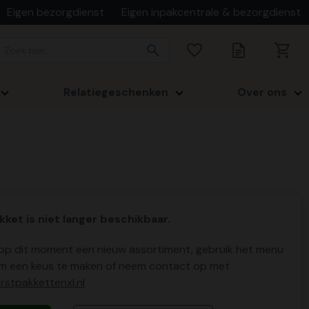
Eigen bezorgdienst
Eigen inpakcentrale & bezorgdienst
Relatiegeschenken
Over ons
kket is niet langer beschikbaar.
p dit moment een nieuw assortiment, gebruik het menu
m een keus te maken of neem contact op met
stpakkettenxl.nl