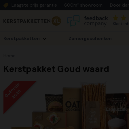
Laagste prijs garantie
600m² showroom
Door kla
Klantenb
Kerstpakketten
Zomergeschenken
Home
Kerstpakket Goud waard
Collectie
2025