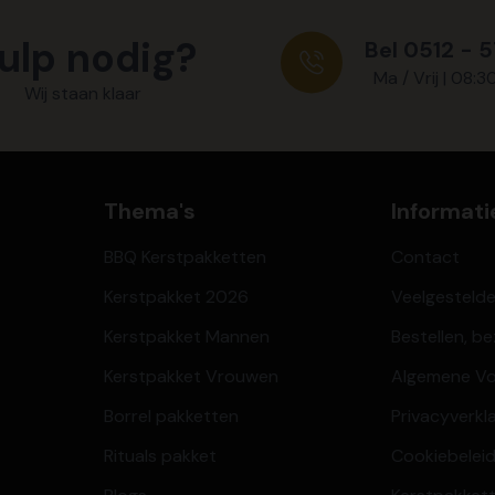
ulp nodig?
Bel 0512 - 
Ma / Vrij | 08:3
Wij staan klaar
Thema's
Informati
BBQ Kerstpakketten
Contact
Kerstpakket 2026
Veelgesteld
Kerstpakket Mannen
Bestellen, b
Kerstpakket Vrouwen
Algemene V
Borrel pakketten
Privacyverkl
Rituals pakket
Cookiebeleid