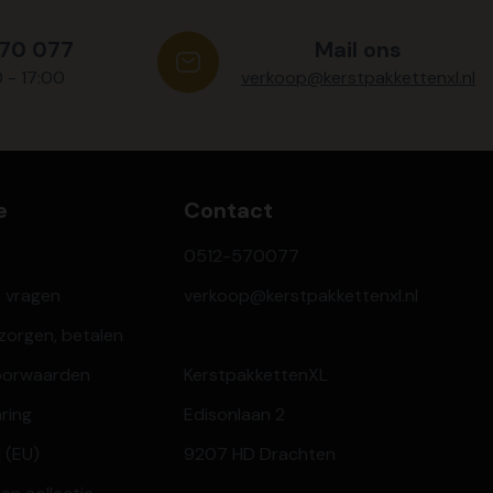
570 077
Mail ons
0 - 17:00
verkoop@kerstpakkettenxl.nl
e
Contact
0512-570077
e vragen
verkoop@kerstpakkettenxl.nl
ezorgen, betalen
oorwaarden
KerstpakkettenXL
aring
Edisonlaan 2
 (EU)
9207 HD Drachten