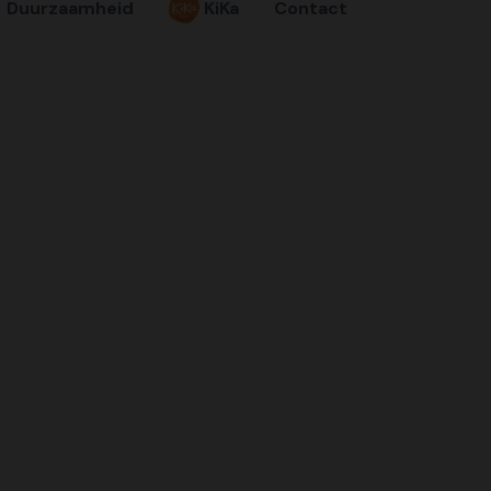
Duurzaamheid
KiKa
Contact