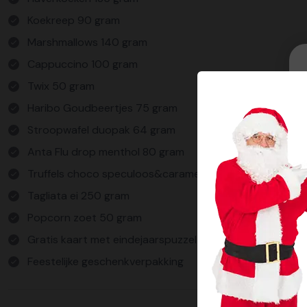
Koekreep 90 gram
Marshmallows 140 gram
Cappuccino 100 gram
Twix 50 gram
Haribo Goudbeertjes 75 gram
Stroopwafel duopak 64 gram
Anta Flu drop menthol 80 gram
Truffels choco speculoos&caramel 50 gram
Tagliata ei 250 gram
Popcorn zoet 50 gram
Gratis kaart met eindejaarspuzzel
Feestelijke geschenkverpakking