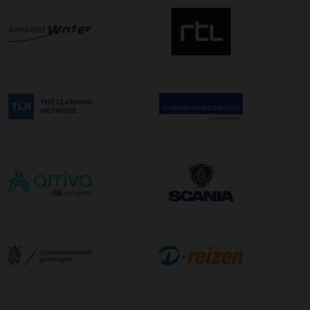
bestelling. De kosten hiervoor bedragen €75,00 per
afleveradres ongeacht het aantal pallets.