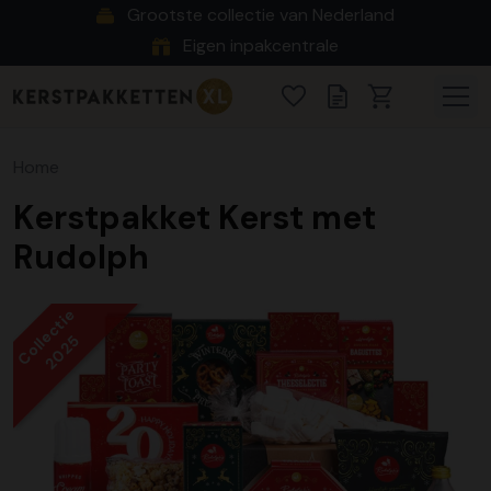
Grootste collectie van Nederland
Eigen inpakcentrale
Home
Kerstpakket Kerst met
Rudolph
Collectie
2025